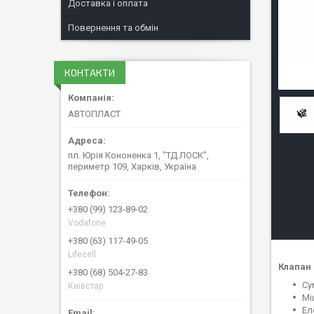
Доставка і оплата
Повернення та обмін
КОНТАКТИ
АВТОПЛАСТ
пл. Юрія Кононенка 1, "ТД ЛОСК",
периметр 109, Харків, Україна
+380 (99) 123-89-02
Vodafone
+380 (63) 117-49-05
Lifecell
Клапан 
+380 (68) 504-27-83
Су
Київстар
Мі
Ел