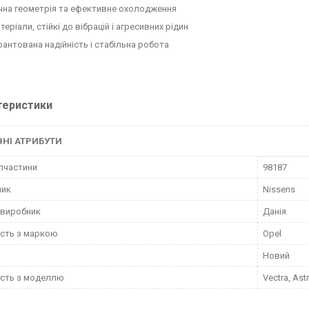
чна геометрія та ефективне охолодження
теріали, стійкі до вібрацій і агресивних рідин
рантована надійність і стабільна робота
теристики
НІ АТРИБУТИ
пчастини
98187
ник
Nissens
 виробник
Данія
ість з маркою
Opel
Новий
ість з моделлю
Vectra, Astr