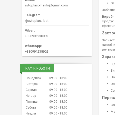
OE
avtoplastkh.info@gmail.com
Забезпе
Виробн
@avtoplast_bot
Продукц
ефективн
Засто
+380991238902
Запчаст
виробни
вентиля
+380991238902
Харак
Ві
ГРАФІК РОБОТИ
Ви
По
Понеділок
09:00
18:00
Оп
Вівторок
09:00
18:00
Середа
09:00
18:00
Се
Четвер
09:00
18:00
Перева
Пʼятниця
09:00
18:00
Єв
Субота
09:00
18:00
Ма
Неділя
09:00
18:00