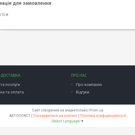
мація для замовлення
510 ₴
І ДОСТАВКА
ПРО НАС
та послуги
Про компанію
ка та оплата
Відгуки
Сайт створений на маркетплейсі
Prom.ua
АВТОПЛАСТ |
Поскаржитися на контент
|
Політика конфіденційності
Select Language
▼