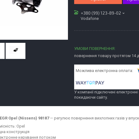
+380 (99) 123-89-02
Vodafone
повернення товару протягом 14 
У компанії підключені електронні
покидаючи сайту.
EGR Opel (Nissens) 98187
— регулює повернення вихлопних газів у впуск
місність: Opel
цна конструкція
ектронне керування потоком