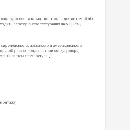
м охолодження та клімат-контролю для автомобілів.
ходить багаторівневе тестування на міцність,
в європейського, азійського й американського
ори обігрівача, конденсатори кондиціонера,
менти систем терморегуляції.
о монтажу