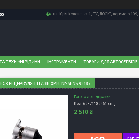
пл. Юрія Кононенка 1, "ТД ЛОСК", периметр 109, 
-83
ТА ТЕХНІЧНІ РІДИНИ
ІНСТРУМЕНТИ
ТОВАРИ ДЛЯ АВТОСЕРВІСІВ
EGR РЕЦИРКУЛЯЦІЇ ГАЗІВ OPEL NISSENS 98187
Готово до відправки
Код:
69371189261-omg
2 510 ₴
Купити
Купит