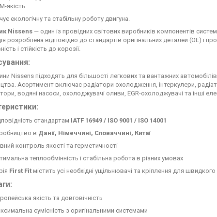
M-якість
чує екологічну та стабільну роботу двигуна.
ик Nissens
— один із провідних світових виробників компонентів систе
ія розроблена відповідно до стандартів оригінальних деталей (OE) і про
ість і стійкість до корозії.
сування:
ини Nissens підходять для більшості легкових та вантажних автомобілі
цтва. Асортимент включає радіатори охолодження, інтеркулери, радіат
тори, водяні насоси, охолоджувачі оливи, EGR-охолоджувачі та інші еле
теристики:
дповідність стандартам
IATF 16949 / ISO 9001 / ISO 14001
робництво в
Данії, Німеччині, Словаччині, Китаї
вний контроль якості та герметичності
тимальна теплообмінність і стабільна робота в різних умовах
рія
First Fit
містить усі необхідні ущільнювачі та кріплення для швидког
ги:
ропейська якість та довговічність
ксимальна сумісність з оригінальними системами