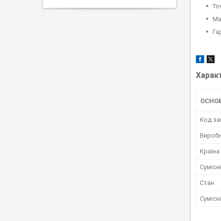
То
Ма
Га
Харак
ОСНОВ
Код за
Вироб
Країна
Сумісн
Стан
Сумісн