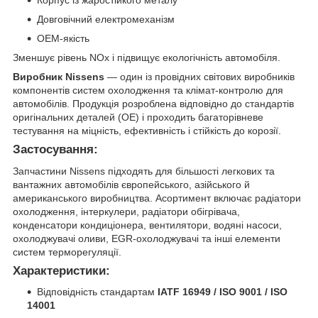
Довговічний електромеханізм
OEM-якість
Зменшує рівень NOx і підвищує екологічність автомобіля.
Виробник Nissens
— один із провідних світових виробників
компонентів систем охолодження та клімат-контролю для
автомобілів. Продукція розроблена відповідно до стандартів
оригінальних деталей (OE) і проходить багаторівневе
тестування на міцність, ефективність і стійкість до корозії.
Застосування:
Запчастини Nissens підходять для більшості легкових та
вантажних автомобілів європейського, азійського й
американського виробництва. Асортимент включає радіатори
охолодження, інтеркулери, радіатори обігрівача,
конденсатори кондиціонера, вентилятори, водяні насоси,
охолоджувачі оливи, EGR-охолоджувачі та інші елементи
систем терморегуляції.
Характеристики:
Відповідність стандартам
IATF 16949 / ISO 9001 / ISO
14001