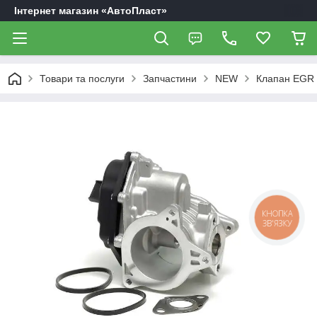
Інтернет магазин «АвтоПласт»
Товари та послуги
Запчастини
NEW
Клапан EGR 
КНОПКА
ЗВ'ЯЗКУ