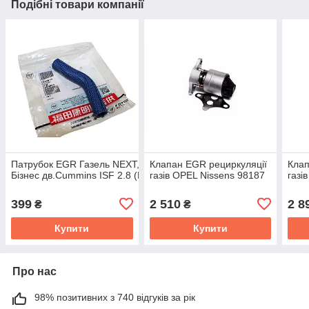
Подібні товари компанії
Патрубок EGR Газель NEXT,
Клапан EGR рециркуляції
Клап
Бізнес дв.Cummins ISF 2.8 (Шланг) клапана (силікон) (куп.ГАЗ) 5
газів OPEL Nissens 98187
газі
399
2 510
2 8
₴
₴
Купити
Купити
Про нас
98% позитивних з 740 відгуків за рік