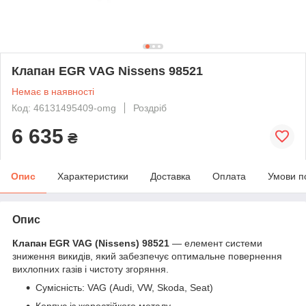
Клапан EGR VAG Nissens 98521
Немає в наявності
Код: 46131495409-omg
Роздріб
6 635
₴
Опис
Характеристики
Доставка
Оплата
Умови п
Опис
Клапан EGR VAG (Nissens) 98521
— елемент системи
зниження викидів, який забезпечує оптимальне повернення
вихлопних газів і чистоту згоряння.
Сумісність: VAG (Audi, VW, Skoda, Seat)
Корпус із жаростійкого металу