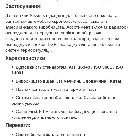
Застосування:
Запчастини Nissens підходять для більшості легкових та
вантажних автомобілів європейського, азійського й
американського виробництва. Асортимент включає радіатори
охолодження, інтеркулери, радіатори обігрівача,
конденсатори кондиціонера, вентилятори, водяні насоси,
охолоджувачі оливи, EGR-охолоджувачі та інші елементи
систем терморегуляції.
Характеристики:
Відповідність стандартам
IATF 16949 / ISO 9001 / ISO
14001
Виробництво в
Данії, Німеччині, Словаччині, Китаї
Повний контроль якості та герметичності
Оптимальна теплообмінність і стабільна робота в
різних умовах
Серія
First Fit
містить усі необхідні ущільнювачі та
кріплення для швидкого монтажу
Переваги:
Європейська якість та довговічність