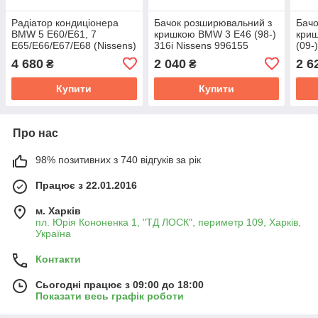
Радіатор кондиціонера
Бачок розширювальний з
Бачо
BMW 5 E60/E61, 7
кришкою BMW 3 E46 (98-)
кри
E65/E66/E67/E68 (Nissens)
316i Nissens 996155
(09-
94747
4 680
2 040
2 6
₴
₴
Купити
Купити
Про нас
98% позитивних з 740 відгуків за рік
Працює з 22.01.2016
м. Харків
пл. Юрія Кононенка 1, "ТД ЛОСК", периметр 109, Харків,
Україна
Контакти
Сьогодні працює з 09:00 до 18:00
Показати весь графік роботи