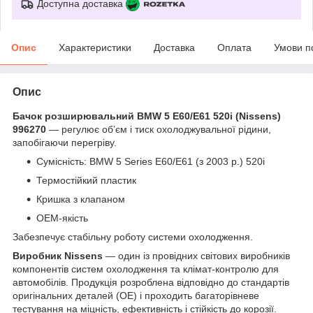
Доступна доставка
Опис
Характеристики
Доставка
Оплата
Умови п
Опис
Бачок розширювальний BMW 5 E60/E61 520i (Nissens)
996270
— регулює об’єм і тиск охолоджувальної рідини,
запобігаючи перегріву.
Сумісність: BMW 5 Series E60/E61 (з 2003 р.) 520i
Термостійкий пластик
Кришка з клапаном
OEM-якість
Забезпечує стабільну роботу системи охолодження.
Виробник Nissens
— один із провідних світових виробників
компонентів систем охолодження та клімат-контролю для
автомобілів. Продукція розроблена відповідно до стандартів
оригінальних деталей (OE) і проходить багаторівневе
тестування на міцність, ефективність і стійкість до корозії.