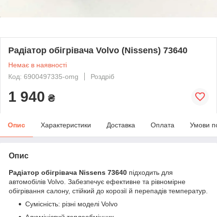
Радіатор обігрівача Volvo (Nissens) 73640
Немає в наявності
Код: 6900497335-omg
Роздріб
1 940
₴
Опис
Характеристики
Доставка
Оплата
Умови п
Опис
Радіатор обігрівача Nissens 73640
підходить для
автомобілів Volvo. Забезпечує ефективне та рівномірне
обігрівання салону, стійкий до корозії й перепадів температур.
Сумісність: різні моделі Volvo
Алюмінієвий теплообмінник