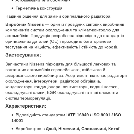
Герметична конструкція
Надійне рішення для заміни оригінального радіатора.
Виробник Nissens
— один із провідних світових виробників
компонентів систем охолодження та клімат-контролю для
автомобілів. Продукція розроблена відповідно до стандартів
оригінальних деталей (OE) і проходить багаторівневе
тестування на міцність, ефективність і стійкість до корозії.
Застосування:
Запчастини Nissens підходять для більшості легкових та
вантажних автомобілів європейського, азійського й
американського виробництва. Асортимент включає радіатори
охолодження, інтеркулери, радіатори обігрівача,
конденсатори кондиціонера, вентилятори, водяні насоси,
охолоджувачі оливи, EGR-охолоджувачі та інші елементи
систем терморегуляції.
Характеристики:
Відповідність стандартам
IATF 16949 / ISO 9001 / ISO
14001
Виробництво в
Данії, Німеччині, Словаччині, Китаї