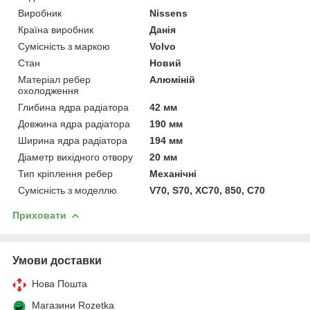
Виробник
Nissens
Країна виробник
Данія
Сумісність з маркою
Volvo
Стан
Новий
Матеріал ребер
Алюміній
охолодження
Глибина ядра радіатора
42 мм
Довжина ядра радіатора
190 мм
Ширина ядра радіатора
194 мм
Діаметр вихідного отвору
20 мм
Тип кріплення ребер
Механічні
Сумісність з моделлю
V70, S70, XC70, 850, C70
Приховати
Умови доставки
Нова Пошта
Магазини Rozetka