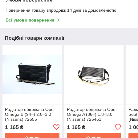
Повернення товару впродовж 14 днів за домовленістю
Всі умови повернення
Подібні товари компанії
Радіатор обігрівача Opel
Радіатор обігрівача Opel
Раді
Omega B (94–) 2.0–3.0
Omega A (86–) 1.8–3.0
Seat
(Nissens) 72655
(Nissens) 726461
(Nis
1 165
1 165
1 0
₴
₴
Купити
Купити