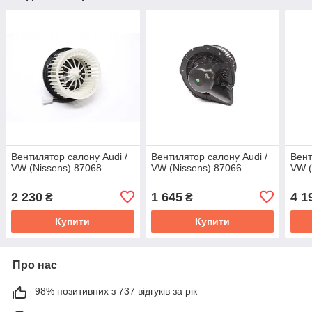
Вентилятор салону Audi /
Вентилятор салону Audi /
Вент
VW (Nissens) 87068
VW (Nissens) 87066
VW (
2 230
1 645
4 1
₴
₴
Купити
Купити
Про нас
98% позитивних з 737 відгуків за рік