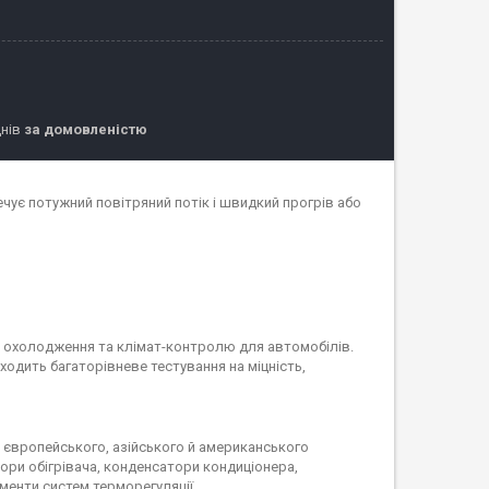
днів
за домовленістю
печує потужний повітряний потік і швидкий прогрів або
м охолодження та клімат-контролю для автомобілів.
ходить багаторівневе тестування на міцність,
в європейського, азійського й американського
ори обігрівача, конденсатори кондиціонера,
менти систем терморегуляції.