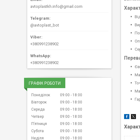
avtoplastkh.info@gmail.com
Харак
Ві
Ви
@avtoplast_bot
По
Оп
+380991238902
Се
Перева
+380991238902
Єв
Ма
ГРАФІК РОБОТИ
То
Ма
Понеділок
09:00
18:00
Га
Вівторок
09:00
18:00
Середа
09:00
18:00
Четвер
09:00
18:00
Пʼятниця
09:00
18:00
Харак
Субота
09:00
18:00
Неділя
09:00
18:00