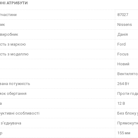
НІ АТРИБУТИ
пчастини
87027
ник
Nissens
 виробник
Данія
ість з маркою
Ford
ість з моделлю
Focus
Новий
Вентилято
ана потужність
264 Вт
ок обертання
Проти год
а
12 В
уктивні особливості
Без блоку 
з'єднувача
Прямокут
тр
155 мм