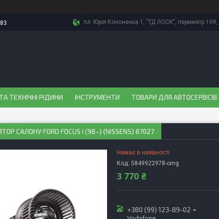
пл. Юрія Кононенка 1, "ТД ЛОСК", периметр 109, 
-83
ТА ТЕХНІЧНІ РІДИНИ
ІНСТРУМЕНТИ
ТОВАРИ ДЛЯ АВТОСЕРВІСІВ
ТОР САЛОНУ FORD FOCUS I (98–) (NISSENS) 87027
Немає в наявності
Код:
5849922978-omg
3 770 ₴
+380 (99) 123-89-02
Vodafone