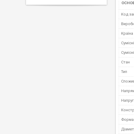
ОСНОВ
Код за
Вироб
Країна
Сумісн
Сумісн
Стан
Тип
Спожив
Напрям
Напруг
Констр
Форма 
Діаме