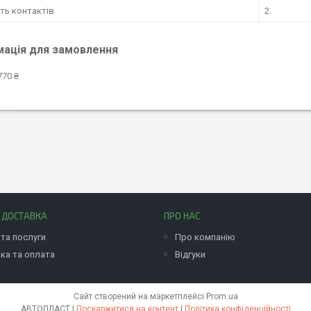
сть контактів
2
мація для замовлення
770 ₴
І ДОСТАВКА
ПРО НАС
та послуги
Про компанію
ка та оплата
Відгуки
Сайт створений на маркетплейсі
Prom.ua
АВТОПЛАСТ |
Поскаржитися на контент
|
Політика конфіденційності