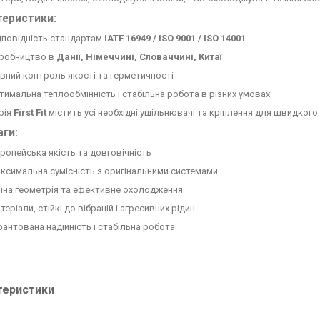
теристики:
дповідність стандартам
IATF 16949 / ISO 9001 / ISO 14001
робництво в
Данії, Німеччині, Словаччині, Китаї
вний контроль якості та герметичності
тимальна теплообмінність і стабільна робота в різних умовах
рія
First Fit
містить усі необхідні ущільнювачі та кріплення для швидког
ги:
ропейська якість та довговічність
ксимальна сумісність з оригінальними системами
чна геометрія та ефективне охолодження
теріали, стійкі до вібрацій і агресивних рідин
рантована надійність і стабільна робота
теристики