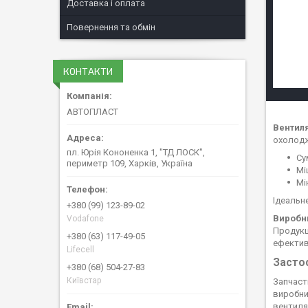
Доставка і оплата
Повернення та обмін
КОНТАКТИ
АВТОПЛАСТ
Вентиля
охолодж
пл. Юрія Кононенка 1, "ТД ЛОСК",
Су
периметр 109, Харків, Україна
Мі
Мі
Ідеальн
+380 (99) 123-89-02
Виробн
Vodafone
Продукц
+380 (63) 117-49-05
ефективн
Lifecell
Засто
+380 (68) 504-27-83
Київстар
Запчаст
виробни
вентиля