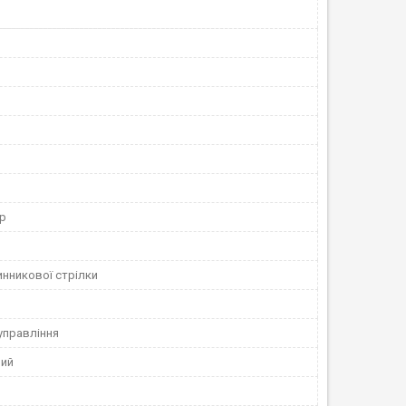
р
инникової стрілки
управління
ний