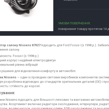
повернення товару протягом 14 
тор салону Nissens 87027
підходить для Ford Focus I (з 1998 р.). Забез
ення салону.
місність: Focus I (з 1998 р.)
цний корпус і надійний електродвигун
німальний рівень вібрацій
е рішення для відновлення комфорту в автомобілі.
ик Nissens
— один із провідних світових виробників компонентів систе
ія розроблена відповідно до стандартів оригінальних деталей (OE) і про
ість і стійкість до корозії.
сування:
ини Nissens підходять для більшості легкових та вантажних автомобілі
цтва. Асортимент включає радіатори охолодження, інтеркулери, радіат
тори, водяні насоси, охолоджувачі оливи, EGR-охолоджувачі та інші еле