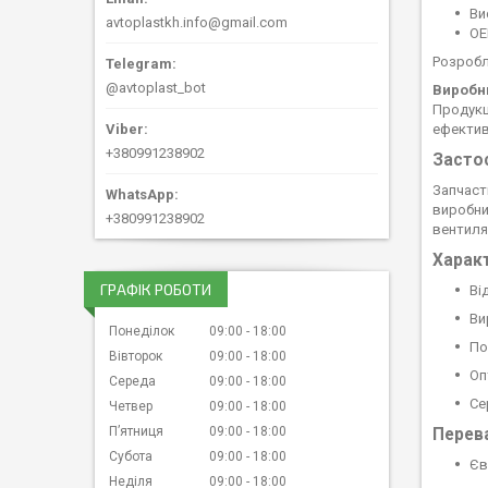
Ви
avtoplastkh.info@gmail.com
OE
Розробл
@avtoplast_bot
Виробн
Продукц
ефективн
+380991238902
Засто
Запчаст
виробни
+380991238902
вентиля
Харак
ГРАФІК РОБОТИ
Ві
Ви
Понеділок
09:00
18:00
По
Вівторок
09:00
18:00
Оп
Середа
09:00
18:00
Се
Четвер
09:00
18:00
Пʼятниця
09:00
18:00
Перева
Субота
09:00
18:00
Єв
Неділя
09:00
18:00