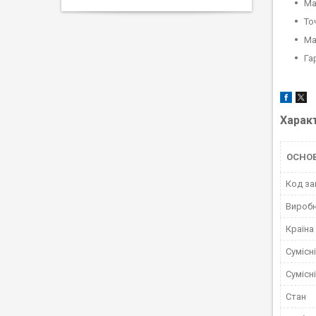
Ма
То
Ма
Га
Харак
ОСНО
Код за
Вироб
Країна
Сумісн
Сумісн
Стан