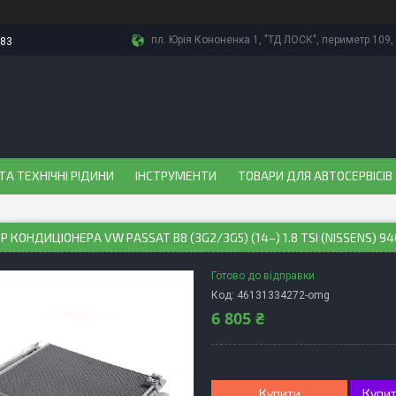
пл. Юрія Кононенка 1, "ТД ЛОСК", периметр 109, 
-83
ТА ТЕХНІЧНІ РІДИНИ
ІНСТРУМЕНТИ
ТОВАРИ ДЛЯ АВТОСЕРВІСІВ
Р КОНДИЦІОНЕРА VW PASSAT B8 (3G2/3G5) (14–) 1.8 TSI (NISSENS) 9
Готово до відправки
Код:
46131334272-omg
6 805 ₴
Купити
Купит