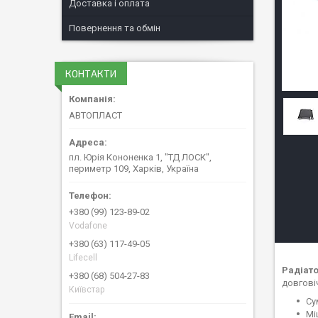
Доставка і оплата
Повернення та обмін
КОНТАКТИ
АВТОПЛАСТ
пл. Юрія Кононенка 1, "ТД ЛОСК",
периметр 109, Харків, Україна
+380 (99) 123-89-02
Vodafone
+380 (63) 117-49-05
Lifecell
Радіато
+380 (68) 504-27-83
довгові
Київстар
Су
Мі