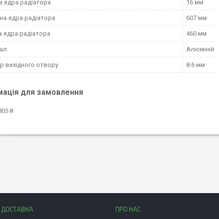
а ядра радіатора
16 мм
а ядра радіатора
607 мм
 ядра радіатора
460 мм
ал
Алюміній
р вихідного отвору
8.6 мм
мація для замовлення
805 ₴
І ДОСТАВКА
ПРО НАС