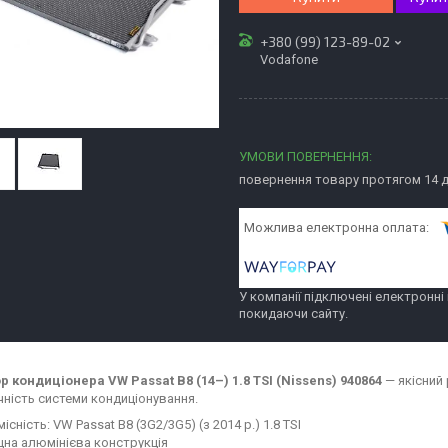
+380 (99) 123-89-02
Vodafone
повернення товару протягом 14 
У компанії підключені електронні
покидаючи сайту.
р кондиціонера VW Passat B8 (14–) 1.8 TSI (Nissens) 940864
— якісний 
чність системи кондиціонування.
місність: VW Passat B8 (3G2/3G5) (з 2014 р.) 1.8 TSI
цна алюмінієва конструкція