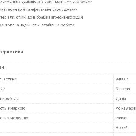
ксимальна сумісність з оригінальними системами
чна геометрія та ефективне охолодження
теріали, стійкі до вібрацій і агресивних рідин
рантована надійність і стабільна робота
теристики
ВНІ
пчастини
940864
ник
Nissens
 виробник
Данія
ість з маркою
Volkswage
ість з моделлю
Passat
Новий