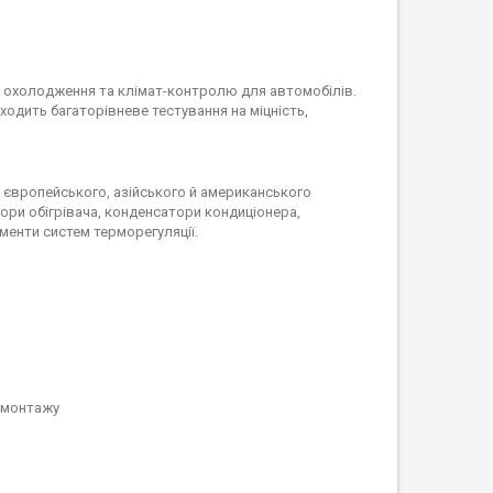
м охолодження та клімат-контролю для автомобілів.
ходить багаторівневе тестування на міцність,
в європейського, азійського й американського
ори обігрівача, конденсатори кондиціонера,
менти систем терморегуляції.
о монтажу