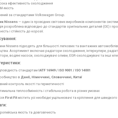
сока ефективність охолодження
M-якість
ений за стандартами Volkswagen Group.
ик Nissens
— один із провідних світових виробників компонентів систе
ія розроблена відповідно до стандартів оригінальних деталей (OE) і про
ість і стійкість до корозії.
сування:
ини Nissens підходять для більшості легкових та вантажних автомобілі
цтва. Асортимент включає радіатори охолодження, інтеркулери, радіат
тори, водяні насоси, охолоджувачі оливи, EGR-охолоджувачі та інші еле
теристики:
дповідність стандартам
IATF 16949 / ISO 9001 / ISO 14001
робництво в
Данії, Німеччині, Словаччині, Китаї
вний контроль якості та герметичності
тимальна теплообмінність і стабільна робота в різних умовах
рія
First Fit
містить усі необхідні ущільнювачі та кріплення для швидког
ги:
ропейська якість та довговічність