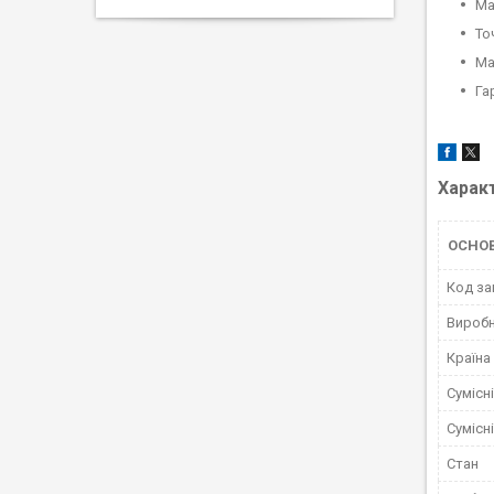
Ма
То
Ма
Га
Харак
ОСНО
Код за
Вироб
Країна
Сумісн
Сумісн
Стан