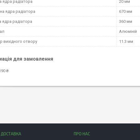
а ядра радіатора
20 мм
а ядра радіатора
670 мм
 ядра радіатора
360 мм
ал
Алюміній
р вихідного отвору
11.3 мм
мація для замовлення
190 ₴
І ДОСТАВКА
ПРО НАС