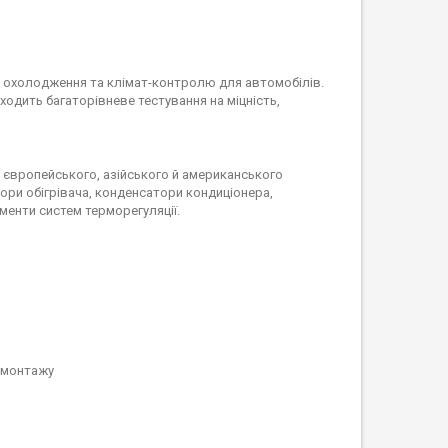
м охолодження та клімат-контролю для автомобілів.
ходить багаторівневе тестування на міцність,
в європейського, азійського й американського
ори обігрівача, конденсатори кондиціонера,
менти систем терморегуляції.
о монтажу