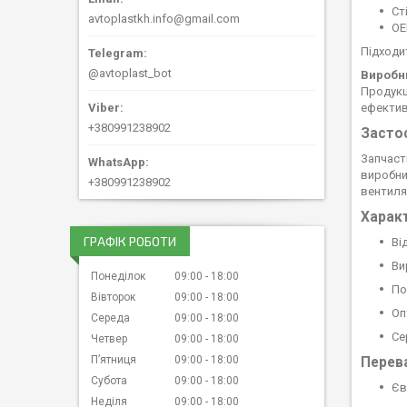
Ст
avtoplastkh.info@gmail.com
OE
Підходит
@avtoplast_bot
Виробн
Продукц
ефективн
+380991238902
Засто
Запчаст
виробни
+380991238902
вентиля
Харак
ГРАФІК РОБОТИ
Ві
Ви
Понеділок
09:00
18:00
По
Вівторок
09:00
18:00
Оп
Середа
09:00
18:00
Се
Четвер
09:00
18:00
Пʼятниця
09:00
18:00
Перева
Субота
09:00
18:00
Єв
Неділя
09:00
18:00