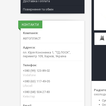
Доставка і оплата
Повернення та обмін
КОНТАКТИ
АВТОПЛАСТ
пл. Юрія Кононенка 1, "ТД ЛОСК",
периметр 109, Харків, Україна
+380 (99) 123-89-02
Vodafone
+380 (63) 117-49-05
Lifecell
Радіато
+380 (68) 504-27-83
охолодж
Київстар
Су
Оп