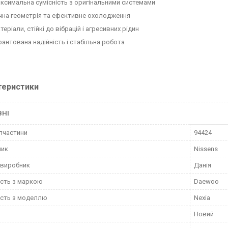
ксимальна сумісність з оригінальними системами
чна геометрія та ефективне охолодження
теріали, стійкі до вібрацій і агресивних рідин
рантована надійність і стабільна робота
теристики
ВНІ
пчастини
94424
ник
Nissens
 виробник
Данія
ість з маркою
Daewoo
ість з моделлю
Nexia
Новий