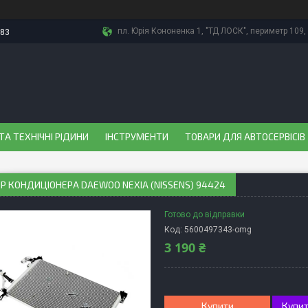
пл. Юрія Кононенка 1, "ТД ЛОСК", периметр 109, 
-83
ТА ТЕХНІЧНІ РІДИНИ
ІНСТРУМЕНТИ
ТОВАРИ ДЛЯ АВТОСЕРВІСІВ
Р КОНДИЦІОНЕРА DAEWOO NEXIA (NISSENS) 94424
Готово до відправки
Код:
5600497343-omg
3 190 ₴
Купити
Купит