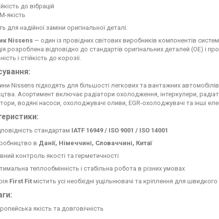
ійкість до вібрацій
M-якість
ь для надійної заміни оригінальної деталі.
ик Nissens
— один із провідних світових виробників компонентів систе
ія розроблена відповідно до стандартів оригінальних деталей (OE) і про
ість і стійкість до корозії.
сування:
ини Nissens підходять для більшості легкових та вантажних автомобілі
цтва. Асортимент включає радіатори охолодження, інтеркулери, радіат
тори, водяні насоси, охолоджувачі оливи, EGR-охолоджувачі та інші еле
теристики:
дповідність стандартам
IATF 16949 / ISO 9001 / ISO 14001
робництво в
Данії, Німеччині, Словаччині, Китаї
вний контроль якості та герметичності
тимальна теплообмінність і стабільна робота в різних умовах
рія
First Fit
містить усі необхідні ущільнювачі та кріплення для швидког
ги:
ропейська якість та довговічність