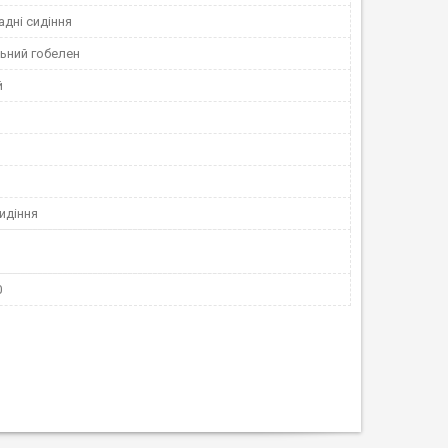
адні сидіння
ьний гобелен
й
идіння
0