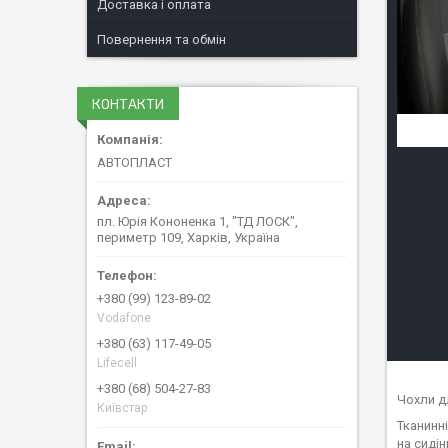
Доставка і оплата
Повернення та обмін
КОНТАКТИ
АВТОПЛАСТ
пл. Юрія Кононенка 1, "ТД ЛОСК",
периметр 109, Харків, Україна
+380 (99) 123-89-02
Vodafone
+380 (63) 117-49-05
Lifecell
+380 (68) 504-27-83
Чохли дл
Київстар
Тканинн
на сиді