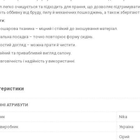
л легко очищується та підходить для прання, що дозволяє підтримувати 
ть оббивку від бруду, пилу й механічних пошкоджень, а також зберігаю
ги:
ошарова тканина – міцний і стійкий до зношування матеріал.
еальна посадка – точно повторює форму сидінь.
остий догляд – можна прати й чистити.
айний та привабливий вигляд салону.
вговічність і надійність у використанні.
теристики
НІ АТРИБУТИ
ник
Nika
 виробник
Україна
Сірий