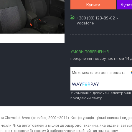
Купити
Купит
+380 (99) 123-89-02
Vodafone
повернення товару протягом 14 
У компанії підключені електронні
покидаючи сайту.
я Chevrolet Aveo (хетчбек, 2002–2011). Конфігурація: цільні спинка і сидін
і чохли
Nika
виготовлені з міцної двошарової тканини, яка відзначаєтьс
ння, повторюючи їх форму й забезпечуючи охайний вигляд салону.