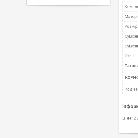
Компле
Матері
Розмір
Сумісн
Сумісн
Стан
Тип чо
КОРИ
Код за
Інфор
Ціна:
2 