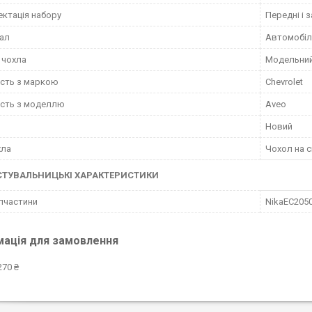
ктація набору
Передні і з
ал
Автомобіл
 чохла
Модельни
ість з маркою
Chevrolet
ість з моделлю
Aveo
Новий
хла
Чохол на с
СТУВАЛЬНИЦЬКІ ХАРАКТЕРИСТИКИ
пчастини
NikaEС205
мація для замовлення
270 ₴