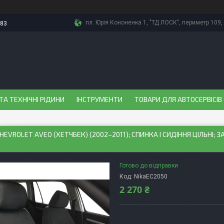
пл. Юрія Кононенка 1, "ТД ЛОСК", периметр 109, 
-83
ТА ТЕХНІЧНІ РІДИНИ
ІНСТРУМЕНТИ
ТОВАРИ ДЛЯ АВТОСЕРВІСІВ
HEVROLET AVEO (ХЕТЧБЕК) (2002–2011); СПИНКА І СИДІННЯ ЦІЛЬНІ; 
Готово до відправки
Код:
NikaEС2050
2 270 ₴