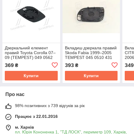
Дзеркальний елемент
Вкладиш дзеркала правий
Вкла
правий Toyota Corolla 07–
Skoda Fabia 1999–2005
CITR
09 (TEMPEST) 049 0562
TEMPEST 045 0510 431
200
432
432
369
393
349
₴
₴
Купити
Купити
Про нас
98% позитивних з 739 відгуків за рік
Працює з 22.01.2016
м. Харків
пл. Юрія Кононенка 1, "ТД ЛОСК", периметр 109, Харків,