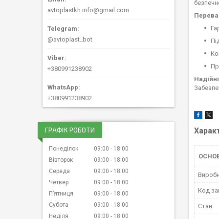
безпечно
avtoplastkh.info@gmail.com
Переваг
Га
@avtoplast_bot
Пі
Ко
Пр
+380991238902
Надійні
Забезпе
+380991238902
ГРАФІК РОБОТИ
Харак
Понеділок
09:00
18:00
ОСНОВ
Вівторок
09:00
18:00
Середа
09:00
18:00
Вироб
Четвер
09:00
18:00
Код за
Пʼятниця
09:00
18:00
Субота
09:00
18:00
Стан
Неділя
09:00
18:00