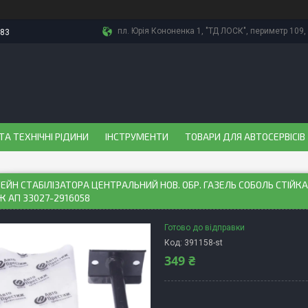
пл. Юрія Кононенка 1, "ТД ЛОСК", периметр 109, 
-83
ТА ТЕХНІЧНІ РІДИНИ
ІНСТРУМЕНТИ
ТОВАРИ ДЛЯ АВТОСЕРВІСІВ
ЙН СТАБІЛІЗАТОРА ЦЕНТРАЛЬНИЙ НОВ. ОБР. ГАЗЕЛЬ СОБОЛЬ СТІЙ
 АП 33027-2916058
Готово до відправки
Код:
391158-st
349 ₴