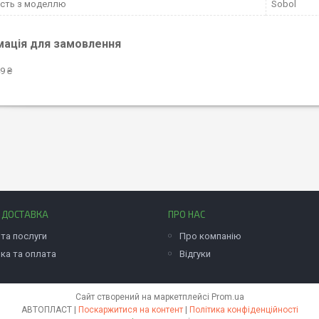
ість з моделлю
Sobol
мація для замовлення
9 ₴
І ДОСТАВКА
ПРО НАС
та послуги
Про компанію
ка та оплата
Відгуки
Сайт створений на маркетплейсі
Prom.ua
АВТОПЛАСТ |
Поскаржитися на контент
|
Політика конфіденційності