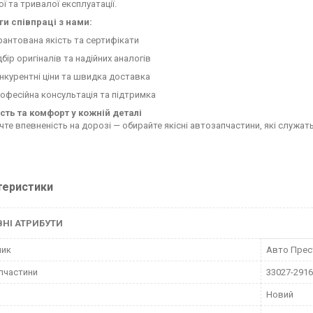
ї та тривалої експлуатації.
и співпраці з нами:
рантована якість та сертифікати
дбір оригіналів та надійних аналогів
нкурентні ціни та швидка доставка
офесійна консультація та підтримка
сть та комфорт у кожній деталі
чте впевненість на дорозі — обирайте якісні автозапчастини, які служат
теристики
НІ АТРИБУТИ
ник
Авто Пре
пчастини
33027-291
Новий