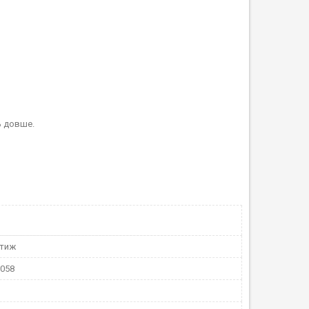
ь довше.
стиж
6058