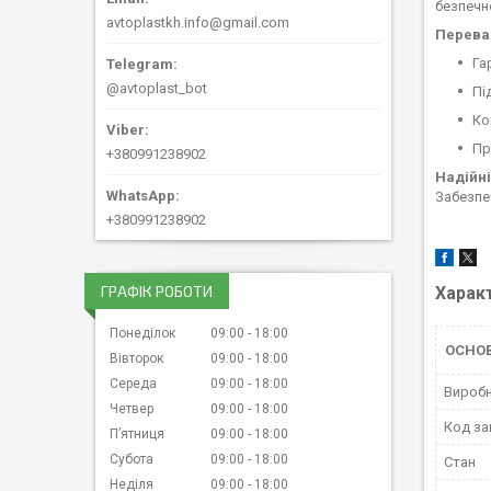
безпечно
avtoplastkh.info@gmail.com
Переваг
Га
@avtoplast_bot
Пі
Ко
Пр
+380991238902
Надійні
Забезпе
+380991238902
ГРАФІК РОБОТИ
Харак
Понеділок
09:00
18:00
ОСНО
Вівторок
09:00
18:00
Середа
09:00
18:00
Вироб
Четвер
09:00
18:00
Код за
Пʼятниця
09:00
18:00
Субота
09:00
18:00
Стан
Неділя
09:00
18:00