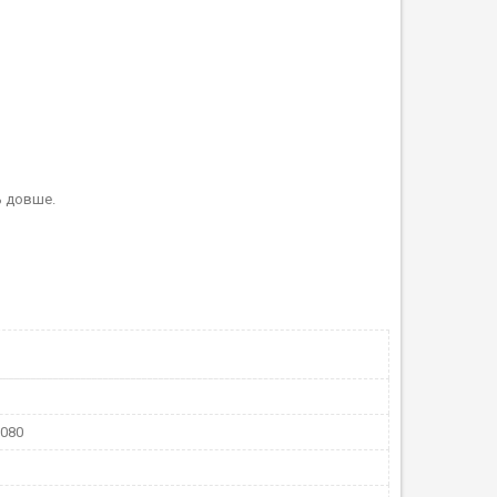
ь довше.
3080