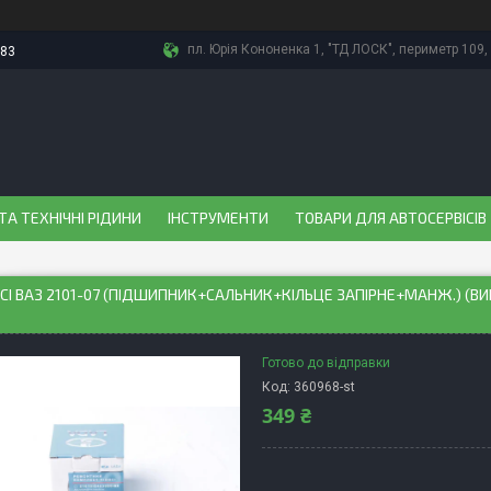
пл. Юрія Кононенка 1, "ТД ЛОСК", периметр 109, 
-83
ТА ТЕХНІЧНІ РІДИНИ
ІНСТРУМЕНТИ
ТОВАРИ ДЛЯ АВТОСЕРВІСІВ
ОСI ВАЗ 2101-07 (ПIДШИПНИК+САЛЬНИК+КIЛЬЦЕ ЗАПIРНЕ+МАНЖ.) (ВИР
0
Готово до відправки
Код:
360968-st
349 ₴