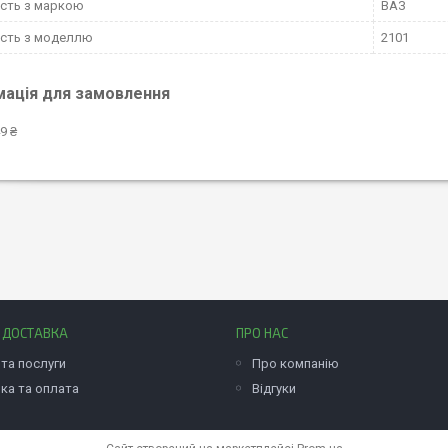
ість з маркою
ВАЗ
ість з моделлю
2101
мація для замовлення
9 ₴
І ДОСТАВКА
ПРО НАС
та послуги
Про компанію
ка та оплата
Відгуки