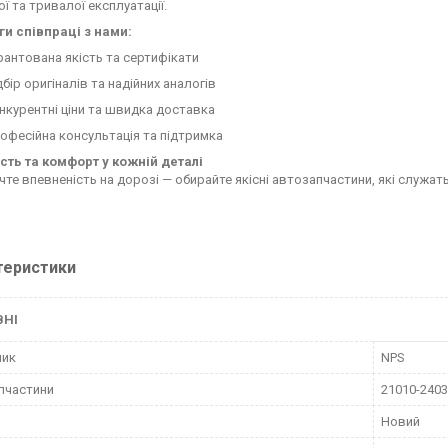
ї та тривалої експлуатації.
и співпраці з нами:
рантована якість та сертифікати
дбір оригіналів та надійних аналогів
нкурентні ціни та швидка доставка
офесійна консультація та підтримка
сть та комфорт у кожній деталі
чте впевненість на дорозі — обирайте якісні автозапчастини, які служат
теристики
ВНІ
ник
NPS
пчастини
21010-240
Новий