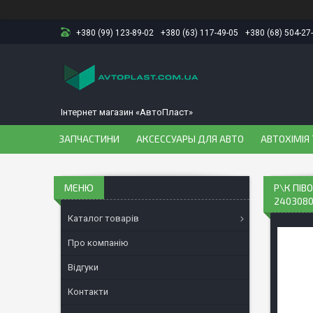
+380 (99) 123-89-02
+380 (63) 117-49-05
+380 (68) 504-27
Інтернет магазин «АвтоПласт»
ЗАПЧАСТИНИ
АКСЕССУАРЫ ДЛЯ АВТО
АВТОХІМІЯ 
Р\К ПIВ
240308
Каталог товарів
Про компанію
Відгуки
Контакти