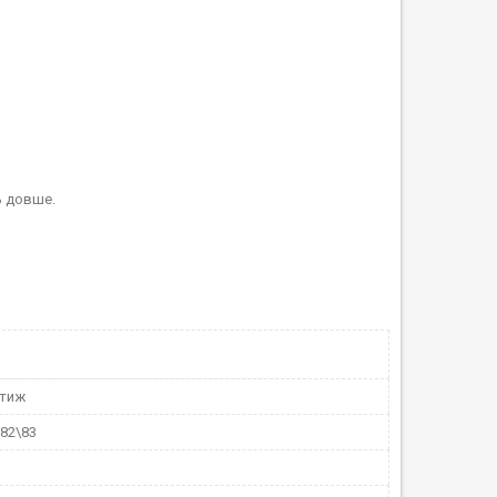
ь довше.
стиж
82\83