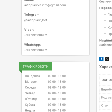
безпечно
avtoplastkh.info@gmail.com
Переваг
Га
@avtoplast_bot
Пі
Ко
Пр
+380991238902
Надійні
Забезпе
+380991238902
ГРАФІК РОБОТИ
Харак
Понеділок
09:00
18:00
ОСНОВ
Вівторок
09:00
18:00
Середа
09:00
18:00
Вироб
Четвер
09:00
18:00
Код за
Пʼятниця
09:00
18:00
Субота
09:00
18:00
Стан
Неділя
09:00
18:00