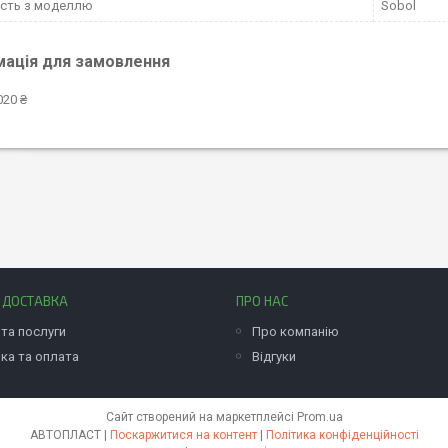
ість з моделлю
Sobol
мація для замовлення
020 ₴
І ДОСТАВКА
ПРО НАС
та послуги
Про компанію
ка та оплата
Відгуки
Сайт створений на маркетплейсі
Prom.ua
АВТОПЛАСТ |
Поскаржитися на контент
|
Політика конфіденційності