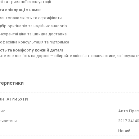
ї та тривалої експлуатації.
и співпраці з нами:
рантована якість та сертифікати
дбір оригіналів та надійних аналогів
нкурентні ціни та швидка доставка
офесійна консультація та підтримка
сть та комфорт у кожній деталі
чте впевненість на дорозі — обирайте якісні автозапчастини, які служат
теристики
НІ АТРИБУТИ
ник
Авто Пре
пчастини
2217-34140
Новий