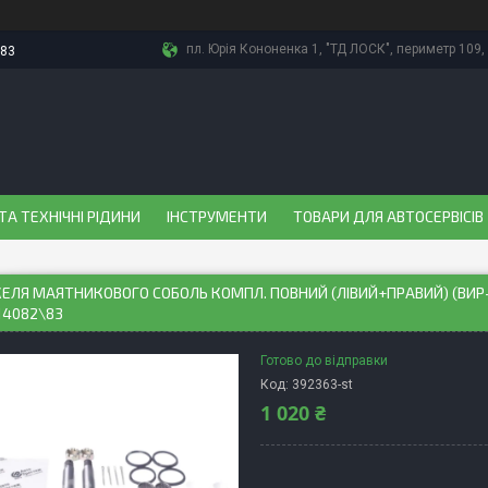
пл. Юрія Кононенка 1, "ТД ЛОСК", периметр 109, 
-83
ТА ТЕХНІЧНІ РІДИНИ
ІНСТРУМЕНТИ
ТОВАРИ ДЛЯ АВТОСЕРВІСІВ
ЕЛЯ МАЯТНИКОВОГО СОБОЛЬ КОМПЛ. ПОВНИЙ (ЛIВИЙ+ПРАВИЙ) (ВИР
14082\83
Готово до відправки
Код:
392363-st
1 020 ₴