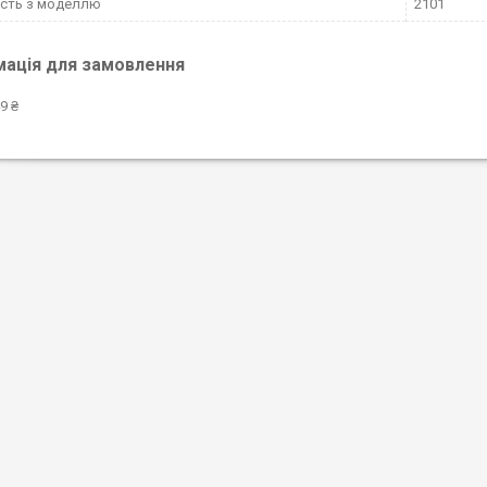
ість з моделлю
2101
мація для замовлення
9 ₴