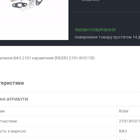
повернення товару протягом 14 
алення ВАЗ 2101 керамічний (RIDER) 2101-8101150
теристики
НІ АТРИБУТИ
ник
Rider
пчастини
2101-8101
ість з маркою
ВАЗ