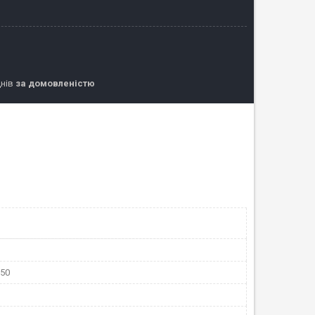
днів
за домовленістю
150