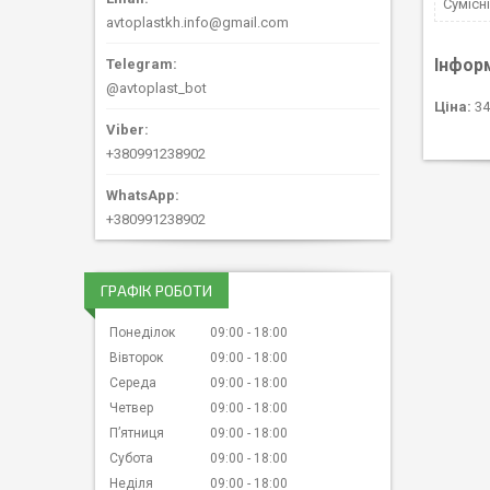
Сумісн
avtoplastkh.info@gmail.com
Інфор
@avtoplast_bot
Ціна:
34
+380991238902
+380991238902
ГРАФІК РОБОТИ
Понеділок
09:00
18:00
Вівторок
09:00
18:00
Середа
09:00
18:00
Четвер
09:00
18:00
Пʼятниця
09:00
18:00
Субота
09:00
18:00
Неділя
09:00
18:00