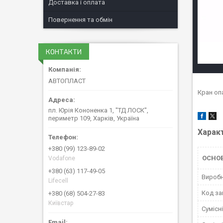
Доставка і оплата
Повернення та обмін
КОНТАКТИ
АВТОПЛАСТ
Кран оп
пл. Юрія Кононенка 1, "ТД ЛОСК",
периметр 109, Харків, Україна
Харак
+380 (99) 123-89-02
ОСНОВ
Vodafone
+380 (63) 117-49-05
Вироб
Lifecell
Код за
+380 (68) 504-27-83
Київстар
Сумісн