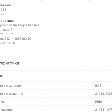
ування:
1214
123
еристики:
гідрокомпенсатор клапанів
к: новий
сть: 1 шт.
ул: 21214-1007160-30
ник: RIDER
теристики
ВНІ
ість з маркою
ВАЗ
ість з моделлю
21213, 212
ник
Rider
пчастини
21214-1007