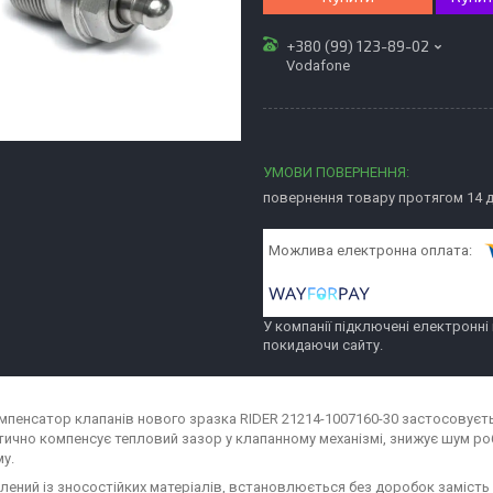
+380 (99) 123-89-02
Vodafone
повернення товару протягом 14 
У компанії підключені електронні
покидаючи сайту.
мпенсатор клапанів нового зразка RIDER 21214-1007160-30 застосовуєтьс
ично компенсує тепловий зазор у клапанному механізмі, знижує шум ро
му.
лений із зносостійких матеріалів, встановлюється без доробок замість