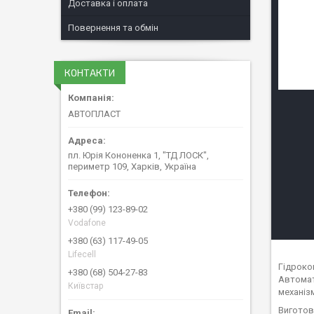
Доставка і оплата
Повернення та обмін
КОНТАКТИ
АВТОПЛАСТ
пл. Юрія Кононенка 1, "ТД ЛОСК",
периметр 109, Харків, Україна
+380 (99) 123-89-02
Vodafone
+380 (63) 117-49-05
Lifecell
Гідроко
+380 (68) 504-27-83
Автомат
Київстар
механіз
Виготов