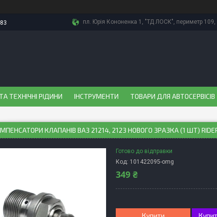
пл. Юрія Кононенка 1, "ТД ЛОСК", периметр 109, 
-83
ТА ТЕХНІЧНІ РІДИНИ
ІНСТРУМЕНТИ
ТОВАРИ ДЛЯ АВТОСЕРВІСІВ
МПЕНСАТОРИ КЛАПАНІВ ВАЗ 21214, 2123 НОВОГО ЗРАЗКА (1 ШТ) RIDER
Готово до відправки
Код:
101422095-omg
349 ₴
Купити
Купит