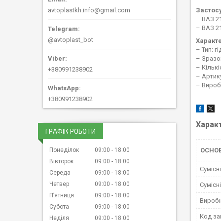
avtoplastkh.info@gmail.com
Застос
– ВАЗ 2
– ВАЗ 2
@avtoplast_bot
Характ
– Тип: 
– Зразо
– Кількі
+380991238902
– Артик
– Вироб
+380991238902
Харак
ГРАФІК РОБОТИ
Понеділок
09:00
18:00
ОСНО
Вівторок
09:00
18:00
Сумісн
Середа
09:00
18:00
Четвер
09:00
18:00
Сумісн
Пʼятниця
09:00
18:00
Вироб
Субота
09:00
18:00
Код за
Неділя
09:00
18:00