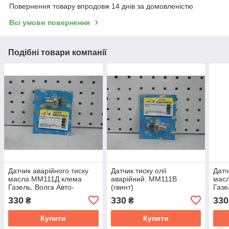
Повернення товару впродовж 14 днів за домовленістю
Всі умови повернення
Подібні товари компанії
Датчик аварійного тиску
Датчик тиску олії
Датч
масла ММ111Д клема
аварійний. ММ111В
масл
Газель, Волга Авто-
(гвинт)
Газе
Електрика 6012.3829
Газель,Соболь,Волга,УАЗ
Elho
330
330
330
₴
₴
дв.402,406,4216,Evotech
2.7 (Ав
Купити
Купити