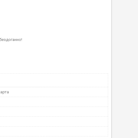
бездоганно!
арта