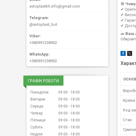
🛠
Чому
avtoplastkh.info@gmail.com
✔ Оригі
✔ Висока
✔ Гаран
@avtoplast_bot
✔ Досту
🚗
Ваш 
Обирайт
+380991238902
+380991238902
Харак
ОСНО
ГРАФІК РОБОТИ
Вироб
Понеділок
09:00
18:00
Вівторок
09:00
18:00
Країна
Середа
09:00
18:00
Код за
Четвер
09:00
18:00
Стан
Пʼятниця
09:00
18:00
Субота
09:00
18:00
Сумісн
Неділя
09:00
18:00