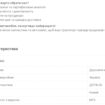
 варто обрати нас?
нальні та сертифіковані аналоги
 якість і довговічність
тія на продукцію
пні ціни та швидка доставка
автомобіль заслуговує найкращого!
е якісні запчастини та автохімію, щоб ваш транспорт завжди працював 
теристики
ВНІ
ник
Дорожня к
 виробник
Україна
пчастини
ДУТЖ-02
Новий
ість з маркою
МТЗ