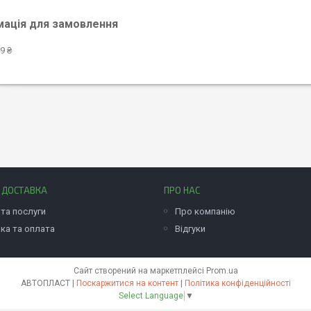
мація для замовлення
9 ₴
І ДОСТАВКА
ПРО НАС
та послуги
Про компанію
ка та оплата
Відгуки
Сайт створений на маркетплейсі
Prom.ua
АВТОПЛАСТ |
Поскаржитися на контент
|
Політика конфіденційності
Select Language
▼