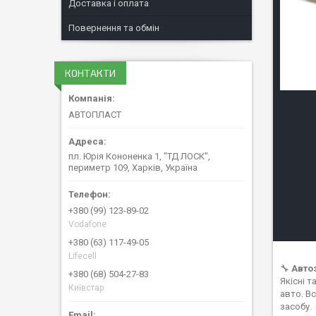
Доставка і оплата
Повернення та обмін
КОНТАКТИ
АВТОПЛАСТ
пл. Юрія Кононенка 1, "ТД ЛОСК",
периметр 109, Харків, Україна
+380 (99) 123-89-02
Vodafone
+380 (63) 117-49-05
Lifecell
🔧
Авто
+380 (68) 504-27-83
Якісні 
Київстар
авто. В
засобу.