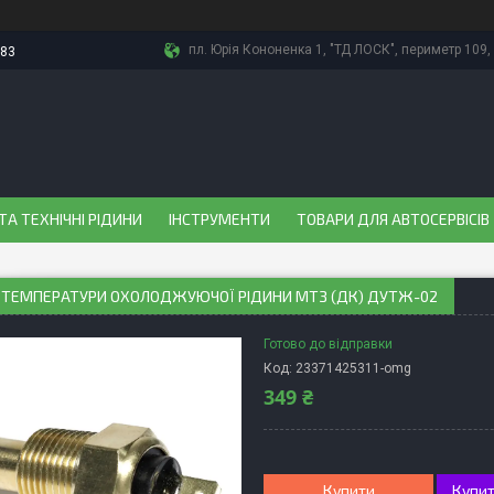
пл. Юрія Кононенка 1, "ТД ЛОСК", периметр 109, 
-83
ТА ТЕХНІЧНІ РІДИНИ
ІНСТРУМЕНТИ
ТОВАРИ ДЛЯ АВТОСЕРВІСІВ
 ТЕМПЕРАТУРИ ОХОЛОДЖУЮЧОЇ РІДИНИ МТЗ (ДК) ДУТЖ-02
Готово до відправки
Код:
23371425311-omg
349 ₴
Купити
Купит