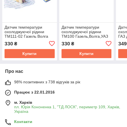
Датчик температури
Датчик температури
Датч
охолоджуючої рідини
охолоджуючої рiдини
охол
ТМ111-02 Газель Волга
ТМ100 Газель,Волга,УАЗ
ГАЗ 
дв.406/405 аварійний
дв.402,ГАЗ 53,МАЗ (вир-во
(DE
330
330
349
₴
₴
Elprom-Elhovo ТМ111-02
КАТЕК) ТМ100
Купити
Купити
Про нас
98% позитивних з 738 відгуків за рік
Працює з 22.01.2016
м. Харків
пл. Юрія Кононенка 1, "ТД ЛОСК", периметр 109, Харків,
Україна
Контакти