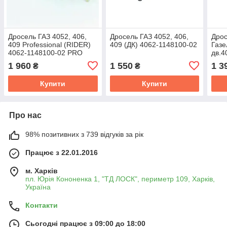
Дросель ГАЗ 4052, 406,
Дросель ГАЗ 4052, 406,
Дрос
409 Professional (RIDER)
409 (ДК) 4062-1148100-02
Газе
4062-1148100-02 PRO
дв.4
4062
1 960
1 550
1 3
₴
₴
Купити
Купити
Про нас
98% позитивних з 739 відгуків за рік
Працює з 22.01.2016
м. Харків
пл. Юрія Кононенка 1, "ТД ЛОСК", периметр 109, Харків,
Україна
Контакти
Сьогодні працює з 09:00 до 18:00