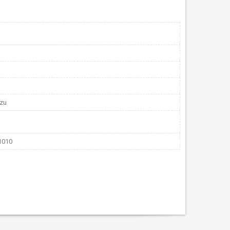
uzu
1010