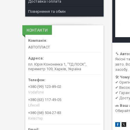
Доставка і оплата
Повернення та обмін
КОНТАКТИ
АВТОПЛАСТ
🔧
Авто
Якісні 
пл. Юрія Кононенка 1, "ТД ЛОСК",
авто. В
периметр 109, Харків, Україна
засобу.
🛠
Чому
✔ Оригі
+380 (99) 123-89-02
✔ Висока
Vodafone
✔ Гаран
✔ Досту
+380 (63) 117-49-05
Lifecell
🚗
Ваш 
Обирайт
+380 (68) 504-27-83
Київстар