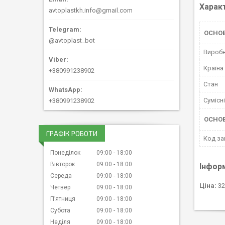
Харак
avtoplastkh.info@gmail.com
ОСНО
@avtoplast_bot
Вироб
Країна
+380991238902
Стан
Сумісн
+380991238902
ОСНОВ
ГРАФІК РОБОТИ
Код за
Понеділок
09:00
18:00
Вівторок
09:00
18:00
Інфор
Середа
09:00
18:00
Ціна:
32
Четвер
09:00
18:00
Пʼятниця
09:00
18:00
Субота
09:00
18:00
Неділя
09:00
18:00