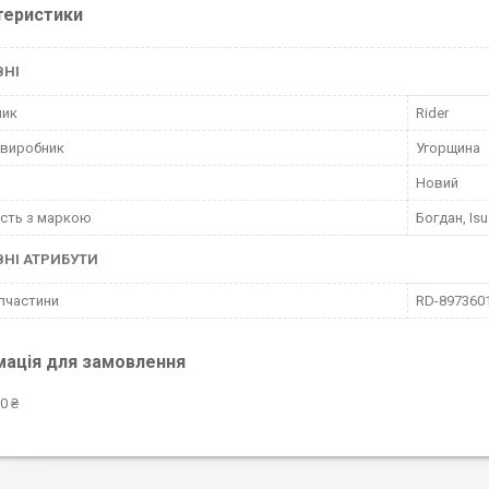
теристики
ВНІ
ник
Rider
 виробник
Угорщина
Новий
ість з маркою
Богдан, Is
НІ АТРИБУТИ
пчастини
RD-897360
мація для замовлення
0 ₴