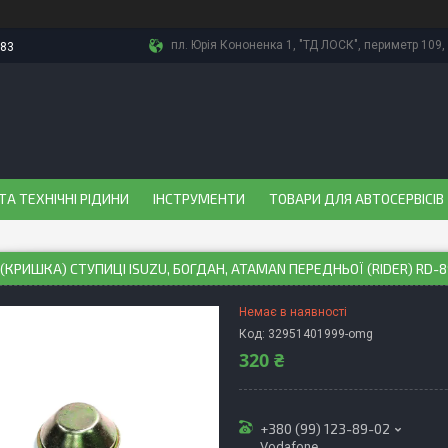
пл. Юрія Кононенка 1, "ТД ЛОСК", периметр 109, 
-83
ТА ТЕХНІЧНІ РІДИНИ
ІНСТРУМЕНТИ
ТОВАРИ ДЛЯ АВТОСЕРВІСІВ
(КРИШКА) СТУПИЦІ ISUZU, БОГДАН, ATAMAN ПЕРЕДНЬОЇ (RIDER) RD-8
Немає в наявності
Код:
32951401999-omg
320 ₴
+380 (99) 123-89-02
Vodafone