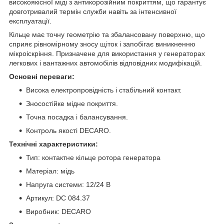
високоякісної міді з антикорозійним покриттям, що гарантує
довготривалий термін служби навіть за інтенсивної
експлуатації.
Кільце має точну геометрію та збалансовану поверхню, що
сприяє рівномірному зносу щіток і запобігає виникненню
мікроіскріння. Призначене для використання у генераторах
легкових і вантажних автомобілів відповідних модифікацій.
Основні переваги:
Висока електропровідність і стабільний контакт.
Зносостійке мідне покриття.
Точна посадка і балансування.
Контроль якості DECARO.
Технічні характеристики:
Тип: контактне кільце ротора генератора
Матеріал: мідь
Напруга системи: 12/24 В
Артикул: DC 084.37
Виробник: DECARO