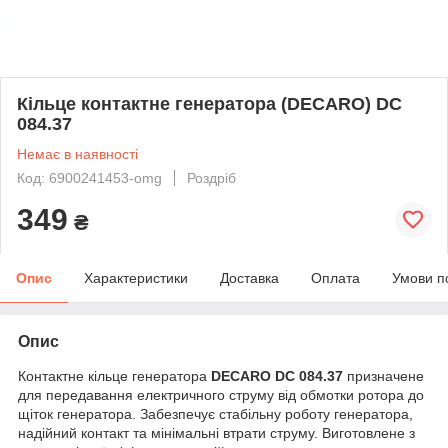
Кільце контактне генератора (DECARO) DC
084.37
Немає в наявності
Код: 6900241453-omg
Роздріб
349
₴
Опис
Характеристики
Доставка
Оплата
Умови п
Опис
Контактне кільце генератора
DECARO DC 084.37
призначене
для передавання електричного струму від обмотки ротора до
щіток генератора. Забезпечує стабільну роботу генератора,
надійний контакт та мінімальні втрати струму. Виготовлене з