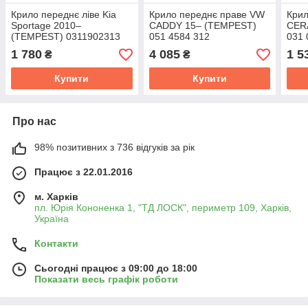
Крило переднє ліве Kia
Крило переднє праве VW
Крил
Sportage 2010–
CADDY 15– (TEMPEST)
CER
(TEMPEST) 0311902313
051 4584 312
031 
1 780
4 085
1 5
₴
₴
Купити
Купити
Про нас
98% позитивних з 736 відгуків за рік
Працює з 22.01.2016
м. Харків
пл. Юрія Кононенка 1, "ТД ЛОСК", периметр 109, Харків,
Україна
Контакти
Сьогодні працює з 09:00 до 18:00
Показати весь графік роботи