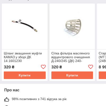
Шланг змащення муфти
Сітка фільтра масляного
Стар
КАМАЗ у зборі ДК
відцентрового очищення
(МТЗ
14.1601230
Д-240/245 (ДК) 240-
(24В
1404110
7402
320
320
8 9
₴
₴
Купити
Купити
Про нас
98% позитивних з 741 відгука за рік