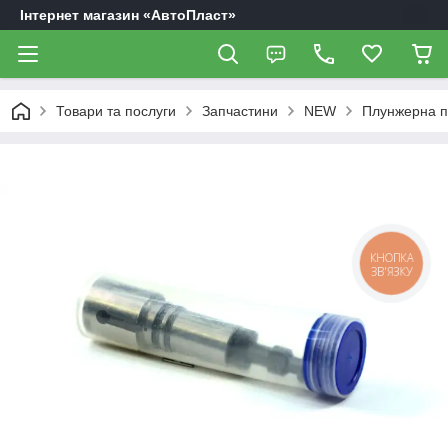
Інтернет магазин «АвтоПласт»
Товари та послуги
Запчастини
NEW
Плунжерна п
КНОПКА
ЗВ'ЯЗКУ