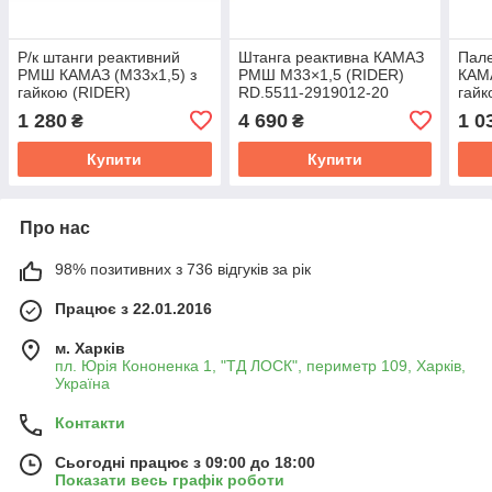
Р/к штанги реактивний
Штанга реактивна КАМАЗ
Пал
РМШ КАМАЗ (М33х1,5) з
РМШ М33×1,5 (RIDER)
КАМА
гайкою (RIDER)
RD.5511-2919012-20
гайк
RD.180.3511-026
RD.5
1 280
4 690
1 0
₴
₴
Купити
Купити
Про нас
98% позитивних з 736 відгуків за рік
Працює з 22.01.2016
м. Харків
пл. Юрія Кононенка 1, "ТД ЛОСК", периметр 109, Харків,
Україна
Контакти
Сьогодні працює з 09:00 до 18:00
Показати весь графік роботи