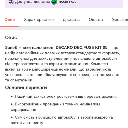
Доступна доставка
Опис
Характеристики
Доставка
Оплата
Умови п
Опис
Запобіжники пальчикові DECARO DEC.FUSE KIT 05
— це
набір автомобільних плавких вставок стандартного формату,
призначених для захисту електричних ланцюгів автомобіля
від перевантаження та короткого замикання. Комплект
включає три найпоширеніші номінали, що забезпечують
універсальність при обслуговуванні легкових, вантажних авто
та спецтехніки.
Основні переваги
Надійний захист електросистеми від перевантаження.
Високоякісний провідник з точним номіналом
спрацювання.
Сумісність з більшістю автомобілів європейського та
азіатського ринку.