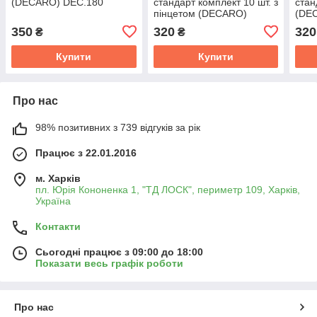
(DECARO) DEC.180
стандарт комплект 10 шт. з
стан
пінцетом (DECARO)
(DE
DEC.FUSE KIT 03
01
350
320
320
₴
₴
Купити
Купити
Про нас
98% позитивних з 739 відгуків за рік
Працює з 22.01.2016
м. Харків
пл. Юрія Кононенка 1, "ТД ЛОСК", периметр 109, Харків,
Україна
Контакти
Сьогодні працює з 09:00 до 18:00
Показати весь графік роботи
Про нас