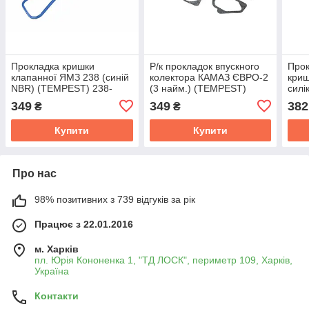
Прокладка кришки
Р/к прокладок впускного
Прок
клапанної ЯМЗ 238 (синій
колектора КАМАЗ ЄВРО-2
криш
NBR) (TEMPEST) 238-
(3 найм.) (TEMPEST)
силі
1003270-03
7406-1115050-10 РК
100
349
349
382
₴
₴
Купити
Купити
Про нас
98% позитивних з 739 відгуків за рік
Працює з 22.01.2016
м. Харків
пл. Юрія Кононенка 1, "ТД ЛОСК", периметр 109, Харків,
Україна
Контакти