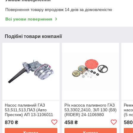
Повернення товару впродовж 14 днів за домовленістю
Всі умови повернення
Подібні товари компанії
Насос паливний ГАЗ
Р/к насоса паливного ГАЗ
Ремк
53,511,513,ПАЗ (Авто
53,3302,2410, ЗІЛ 130 (Б9)
насо
Престиж) АП 13-1106011
(RIDER) 24-1106980
(5 п
130-
870
458
580
₴
₴
Купити
Купити