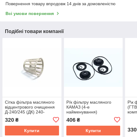
Повернення товару впродовж 14 днів за домовленістю
Всі умови повернення
Подібні товари компанії
Сітка фільтра масляного
Р/к фільтру масляного
Р\к 
відцентрового очищення
КАМАЗ (4-е
(ГТВ
Д-240/245 (ДК) 240-
найменування)
комп
1404110
740.1012045/85/83
11-1
320
406
₴
₴
330
Купити
Купити