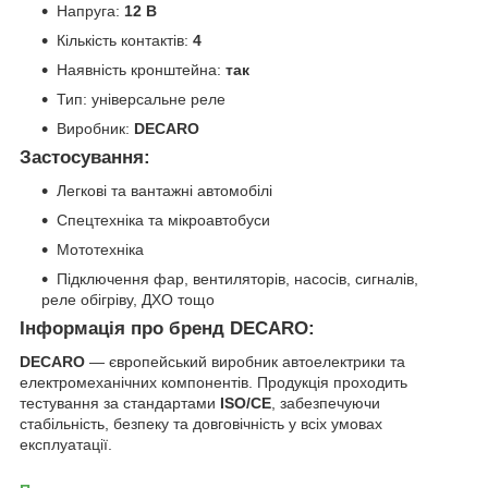
Напруга:
12 В
Кількість контактів:
4
Наявність кронштейна:
так
Тип: універсальне реле
Виробник:
DECARO
Застосування:
Легкові та вантажні автомобілі
Спецтехніка та мікроавтобуси
Мототехніка
Підключення фар, вентиляторів, насосів, сигналів,
реле обігріву, ДХО тощо
Інформація про бренд DECARO:
DECARO
— європейський виробник автоелектрики та
електромеханічних компонентів. Продукція проходить
тестування за стандартами
ISO/CE
, забезпечуючи
стабільність, безпеку та довговічність у всіх умовах
експлуатації.