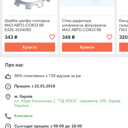
Шайба цапфи стопорна
Сітка радіатора
Ексц
МАЗ АВТО-СОЮЗ 88
уловлююча фільтруюча
галь
5336-3104080
МАЗ АВТО-СОЮЗ 88
ПАЗ
642290-1301010-55
350
343
349
320
₴
₴
Купити
Купити
Про нас
98% позитивних з 739 відгуків за рік
Працює з 22.01.2016
м. Харків
пл. Юрія Кононенка 1, "ТД ЛОСК", периметр 109, Харків,
Україна
Контакти
Сьогодні працює з 09:00 до 18:00