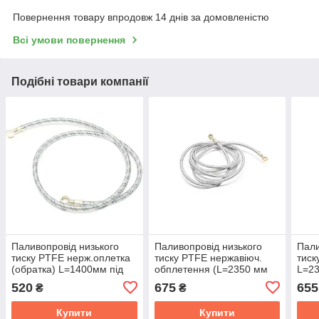
Повернення товару впродовж 14 днів за домовленістю
Всі умови повернення
Подібні товари компанії
Паливопровід низького
Паливопровід низького
Пали
тиску PTFE нерж.оплетка
тиску PTFE нержавіюч.
тиск
(обратка) L=1400мм під
обплетення (L=2350 мм
L=23
болт М14 ПРЕМІУМ
під зливний болт М10)
бол
520
675
655
₴
₴
(АВТО-СОЮЗ 88) 70-
ПРЕМІУМ 70-1104180-25
(АВ
1104180-23
1101
Купити
Купити