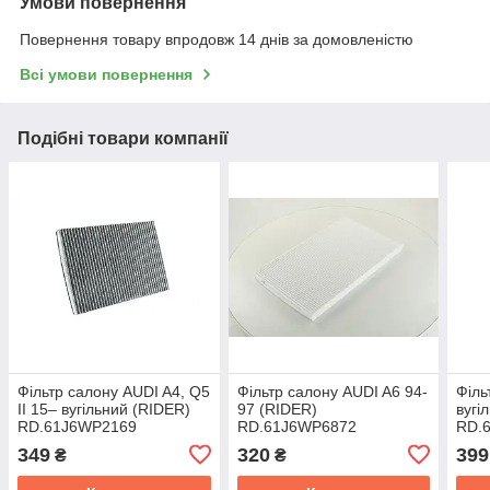
Умови повернення
Повернення товару впродовж 14 днів за домовленістю
Всі умови повернення
Подібні товари компанії
Фільтр салону AUDI A4, Q5
Фільтр салону AUDI A6 94-
Філь
II 15– вугільний (RIDER)
97 (RIDER)
вугі
RD.61J6WP2169
RD.61J6WP6872
RD.
349
320
399
₴
₴