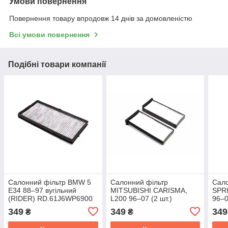
Умови повернення
Повернення товару впродовж 14 днів за домовленістю
Всі умови повернення
Подібні товари компанії
Салонний фільтр BMW 5
Салонний фільтр
Сало
E34 88–97 вугільний
MITSUBISHI CARISMA,
SPR
(RIDER) RD.61J6WP6900
L200 96–07 (2 шт.)
96–0
(RIDER) RD.61J6WP9220
RD.
349
349
349
₴
₴