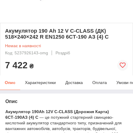
Акумулятор 190 Ah 12 V C-CLASS (ДК)
518×240×242 R EN1250 6СТ-190 АЗ (4) C
Немає в наявності
Код: 5237926143-omg
Роздріб
7 422
₴
Опис
Характеристики
Доставка
Оплата
Умови п
Опис
Акумулятор 190Ah 12V C-CLASS (Дорожня Карта)
6СТ-190AЗ (4) C
— це потужний стартерний свинцево-
кислотний акумулятор стандартного типу, призначений для
вантажних автомобілів, автобусів, тракторів, будівельної,