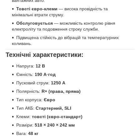
вантажних авто.
Товсті євро-клеми
— висока провідність та
мінімальні втрати струму.
Обслуговується
— можливість контролю рівня
електроліту та подовження строку служби.
Підвищена стійкість до вібрацій та температурних
коливань.
Технічні характеристики:
Напруга:
12 В
Ємність:
190 А·год
Пусковий струм:
1250 А
Полярність:
R+ (права, пряма)
Тип корпуса:
Євро
Тип АКБ:
Стартерний, SLI
Клеми:
товсті (євро-стандарт)
Розміри:
518 × 240 × 242 мм
Вага:
48 кг