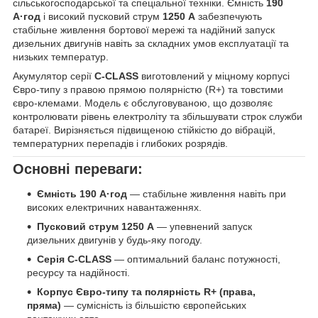
сільськогосподарської та спеціальної техніки. Ємність
190
А·год
і високий пусковий струм
1250 А
забезпечують
стабільне живлення бортової мережі та надійний запуск
дизельних двигунів навіть за складних умов експлуатації та
низьких температур.
Акумулятор серії
C-CLASS
виготовлений у міцному корпусі
Євро-типу з правою прямою полярністю (R+) та товстими
євро-клемами. Модель є обслуговуваною, що дозволяє
контролювати рівень електроліту та збільшувати строк служби
батареї. Вирізняється підвищеною стійкістю до вібрацій,
температурних перепадів і глибоких розрядів.
Основні переваги:
Ємність 190 А·год
— стабільне живлення навіть при
високих електричних навантаженнях.
Пусковий струм 1250 А
— упевнений запуск
дизельних двигунів у будь-яку погоду.
Серія C-CLASS
— оптимальний баланс потужності,
ресурсу та надійності.
Корпус Євро-типу та полярність R+ (права,
пряма)
— сумісність із більшістю європейських