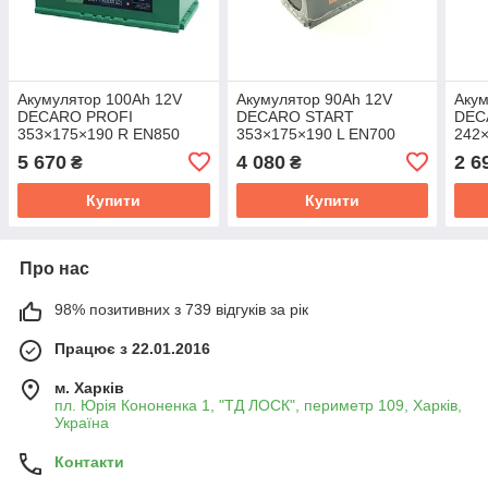
Акумулятор 100Ah 12V
Акумулятор 90Ah 12V
Акум
DECARO PROFI
DECARO START
DEC
353×175×190 R EN850
353×175×190 L EN700
242
6СТ-100 АЗ (0) PRO
6СТ-90 АЗ (1) S
6СТ-
5 670
4 080
2 6
₴
₴
Купити
Купити
Про нас
98% позитивних з 739 відгуків за рік
Працює з 22.01.2016
м. Харків
пл. Юрія Кононенка 1, "ТД ЛОСК", периметр 109, Харків,
Україна
Контакти