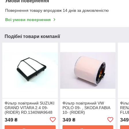
Умови повернення
Повернення товару впродовж 14 днів за домовленістю
Всі умови повернення
Подібні товари компанії
Фільтр повітряний SUZUKI
Фільтр повітряний VW
Філь
GRAND VITARA 2.4 09-
POLO 09- , SKODA FABIA
RENA
(RIDER) RD.1340WA9648
10- (RIDER)
FLU
RD.1340WA9645
RD.
349
349
349
₴
₴