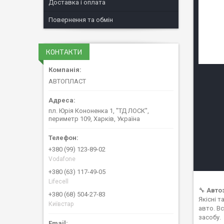
Доставка і оплата
Повернення та обмін
КОНТАКТИ
АВТОПЛАСТ
пл. Юрія Кононенка 1, "ТД ЛОСК",
периметр 109, Харків, Україна
+380 (99) 123-89-02
Vodafone
+380 (63) 117-49-05
Lifecell
🔧
Авто
+380 (68) 504-27-83
Якісні 
Київстар
авто. В
засобу.