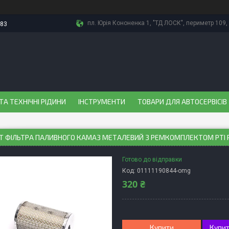
пл. Юрія Кононенка 1, "ТД ЛОСК", периметр 109, 
-83
ТА ТЕХНІЧНІ РІДИНИ
ІНСТРУМЕНТИ
ТОВАРИ ДЛЯ АВТОСЕРВІСІВ
 ФІЛЬТРА ПАЛИВНОГО КАМАЗ МЕТАЛЕВИЙ З РЕМКОМПЛЕКТОМ РТІ RID
Готово до відправки
Код:
01111190844-omg
320 ₴
Купити
Купит