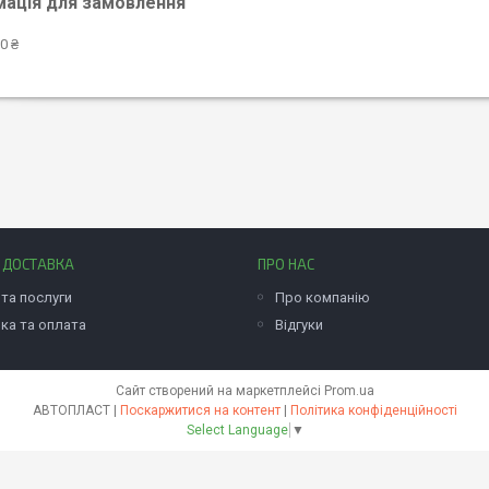
мація для замовлення
0 ₴
І ДОСТАВКА
ПРО НАС
та послуги
Про компанію
ка та оплата
Відгуки
Сайт створений на маркетплейсі
Prom.ua
АВТОПЛАСТ |
Поскаржитися на контент
|
Політика конфіденційності
Select Language
▼