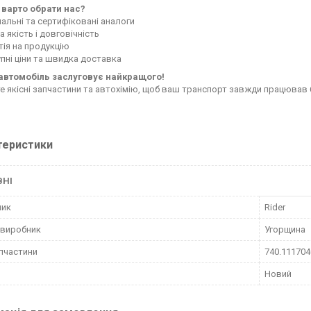
 варто обрати нас?
нальні та сертифіковані аналоги
 якість і довговічність
тія на продукцію
пні ціни та швидка доставка
автомобіль заслуговує найкращого!
е якісні запчастини та автохімію, щоб ваш транспорт завжди працював 
теристики
ВНІ
ник
Rider
 виробник
Угорщина
пчастини
740.111704
Новий