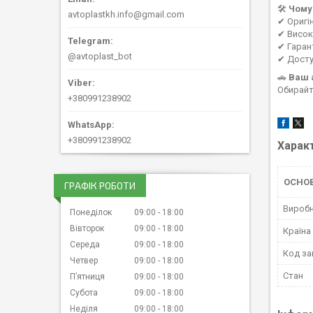
🛠
Чому
avtoplastkh.info@gmail.com
✔ Оригі
✔ Висока
✔ Гаран
@avtoplast_bot
✔ Досту
🚗
Ваш 
Обирайт
+380991238902
+380991238902
Харак
ОСНО
ГРАФІК РОБОТИ
Вироб
Понеділок
09:00
18:00
Вівторок
09:00
18:00
Країна
Середа
09:00
18:00
Код за
Четвер
09:00
18:00
Стан
Пʼятниця
09:00
18:00
Субота
09:00
18:00
Неділя
09:00
18:00