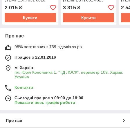
(TEMPEST) 051 0610
(TEMPEST) 051 4629
(TEM
900C
900T
2 015
3 315
2 5
₴
₴
Купити
Купити
Про нас
98% позитивних з 739 відгуків за рік
Працює з 22.01.2016
м. Харків
пл. Юрія Кононенка 1, "ТД ЛОСК", периметр 109, Харків,
Україна
Контакти
Сьогодні працює з 09:00 до 18:00
Показати весь графік роботи
Про нас