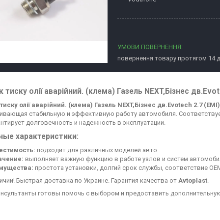
повернення товару протягом 14 
 тиску олії аварійний. (клема) Газель NEXT,Бізнес дв.Evot
тиску олії аварійний. (клема) Газель NEXT,Бізнес дв.Evotech 2.7 (ЕМІ)
ивающая стабильную и эффективную работу автомобиля. Соответствуе
антирует долговечность и надежность в эксплуатации.
ные характеристики:
естимость:
подходит для различных моделей авто
ачение:
выполняет важную функцию в работе узлов и систем автомоби
мущества:
простота установки, долгий срок службы, соответствие OE
личии! Быстрая доставка по Украине. Гарантия качества от
Avtoplast
.
нсультанты готовы помочь с выбором и предоставить дополнительну