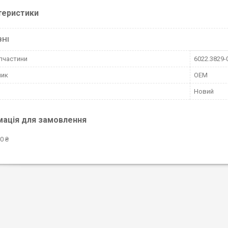
теристики
ВНІ
пчастини
6022.3829-
ник
OEM
Новий
мація для замовлення
0 ₴