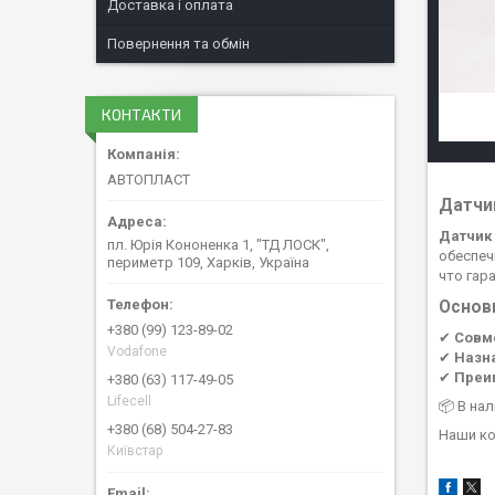
Доставка і оплата
Повернення та обмін
КОНТАКТИ
АВТОПЛАСТ
Датчик
Датчик 
пл. Юрія Кононенка 1, "ТД ЛОСК",
обеспеч
периметр 109, Харків, Україна
что гар
Основ
+380 (99) 123-89-02
✔
Совм
Vodafone
✔
Назн
✔
Преи
+380 (63) 117-49-05
Lifecell
📦 В на
+380 (68) 504-27-83
Наши ко
Київстар