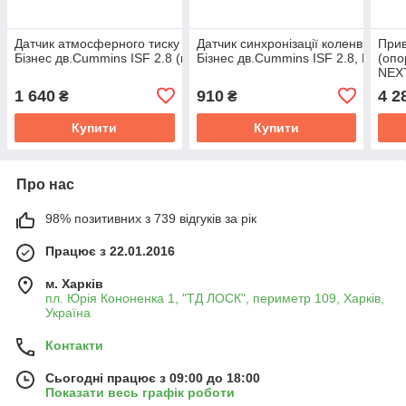
Датчик атмосферного тиску Газель NEXT,
Датчик синхронізації коленв., Розп
Прив
Бізнес дв.Cummins ISF 2.8 (покупн. ГАЗ) 4076493,2897331
Бізнес дв.Cummins ISF 2.8, Валда
(опо
NEXT
ISF 
1 640
910
4 2
₴
₴
526
Купити
Купити
Про нас
98% позитивних з 739 відгуків за рік
Працює з 22.01.2016
м. Харків
пл. Юрія Кононенка 1, "ТД ЛОСК", периметр 109, Харків,
Україна
Контакти
Сьогодні працює з 09:00 до 18:00
Показати весь графік роботи