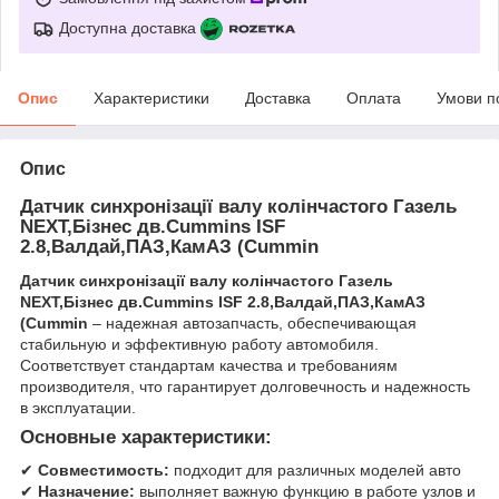
Доступна доставка
Опис
Характеристики
Доставка
Оплата
Умови п
Опис
Датчик синхронізації валу колінчастого Газель
NEXT,Бізнес дв.Cummins ISF
2.8,Валдай,ПАЗ,КамАЗ (Cummin
Датчик синхронізації валу колінчастого Газель
NEXT,Бізнес дв.Cummins ISF 2.8,Валдай,ПАЗ,КамАЗ
(Cummin
– надежная автозапчасть, обеспечивающая
стабильную и эффективную работу автомобиля.
Соответствует стандартам качества и требованиям
производителя, что гарантирует долговечность и надежность
в эксплуатации.
Основные характеристики:
✔
Совместимость:
подходит для различных моделей авто
✔
Назначение:
выполняет важную функцию в работе узлов и