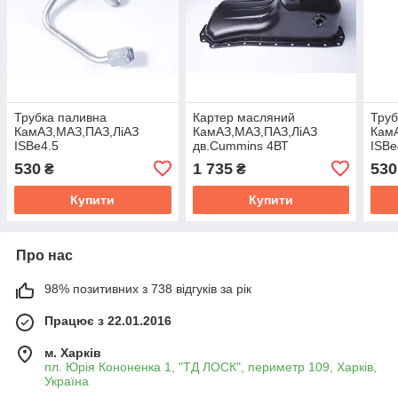
Трубка паливна
Картер масляний
Труб
КамАЗ,МАЗ,ПАЗ,ЛіАЗ
КамАЗ,МАЗ,ПАЗ,ЛiАЗ
Кам
ISBe4.5
дв.Cummins 4ВТ
ISBe
форс.3цил,ISBe6.7
(Cummins Investmen)
форс
530
1 735
530
₴
₴
форс.3,5цил Cummins
3901049
фор
Investmen 3978034
Inve
Купити
Купити
Про нас
98% позитивних з 738 відгуків за рік
Працює з 22.01.2016
м. Харків
пл. Юрія Кононенка 1, "ТД ЛОСК", периметр 109, Харків,
Україна