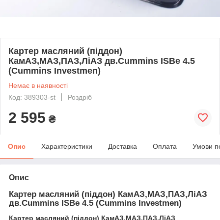
Картер масляний (піддон)
КамАЗ,МАЗ,ПАЗ,ЛіАЗ дв.Cummins ISBe 4.5
(Cummins Investmen)
Немає в наявності
Код: 389303-st
Роздріб
2 595
₴
Опис
Характеристики
Доставка
Оплата
Умови п
Опис
Картер масляний (піддон) КамАЗ,МАЗ,ПАЗ,ЛіАЗ
дв.Cummins ISBe 4.5 (Cummins Investmen)
Картер масляний (піддон) КамАЗ,МАЗ,ПАЗ,ЛіАЗ