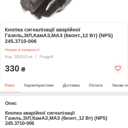
Кнопка сигналiзацiї аварiйної
Газель,ЗIЛ,КамАЗ,МАЗ (6конт.,12 Вт) (NPS)
245.3710-006
Немає в наявності
Код: 302013-st
Роздріб
330
₴
Опис
Характеристики
Доставка
Оплата
Умови п
Опис
Кнопка аварійної сигналізації
Газель,ЗІЛ,КамАЗ,МАЗ (6конт.,12 Вт) (NPS)
245.3710-006