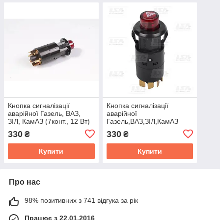
Кнопка сигналізації
Кнопка сигналiзацiї
аварійної Газель, ВАЗ,
аварiйної
ЗІЛ, КамАЗ (7конт., 12 Вт)
Газель,ВАЗ,ЗIЛ,КамАЗ
(NPS) 24.3710
(7конт.,12 Вт) (LSA)
330
330
₴
₴
24.3710
Купити
Купити
Про нас
98% позитивних з 741 відгука за рік
Працює з 22.01.2016