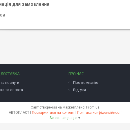
мація для замовлення
0 ₴
І ДОСТАВКА
ПРО НАС
та послуги
Про компанію
ка та оплата
Відгуки
Сайт створений на маркетплейсі
Prom.ua
АВТОПЛАСТ |
Поскаржитися на контент
|
Політика конфіденційності
Select Language
▼