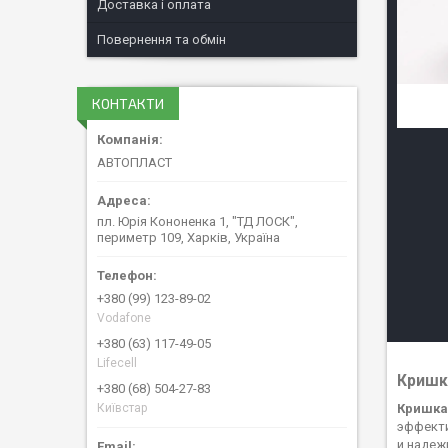
Доставка і оплата
Повернення та обмін
КОНТАКТИ
АВТОПЛАСТ
пл. Юрія Кононенка 1, "ТД ЛОСК",
периметр 109, Харків, Україна
+380 (99) 123-89-02
Vodafone
+380 (63) 117-49-05
Lifecell
Кришка
+380 (68) 504-27-83
Київстар
Кришка 
эффекти
и надеж