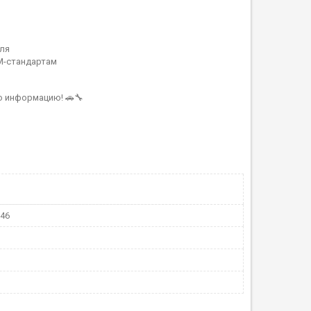
ля
M-стандартам
ю информацию! 🚗🔧
146