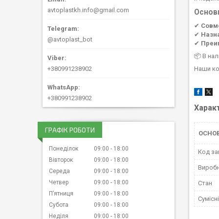
avtoplastkh.info@gmail.com
Основ
✔
Совм
✔
Назн
@avtoplast_bot
✔
Преи
📦 В на
+380991238902
Наши ко
+380991238902
Харак
ГРАФІК РОБОТИ
ОСНОВ
Понеділок
09:00
18:00
Код за
Вівторок
09:00
18:00
Вироб
Середа
09:00
18:00
Четвер
09:00
18:00
Стан
Пʼятниця
09:00
18:00
Сумісн
Субота
09:00
18:00
Неділя
09:00
18:00