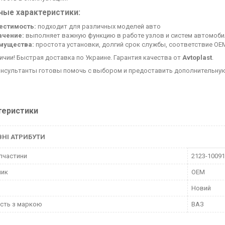
ные характеристики:
естимость:
подходит для различных моделей авто
ачение:
выполняет важную функцию в работе узлов и систем автомоби
мущества:
простота установки, долгий срок службы, соответствие OE
личии! Быстрая доставка по Украине. Гарантия качества от
Avtoplast
.
нсультанты готовы помочь с выбором и предоставить дополнительну
теристики
НІ АТРИБУТИ
пчастини
2123-1009
ник
OEM
Новий
ість з маркою
ВАЗ