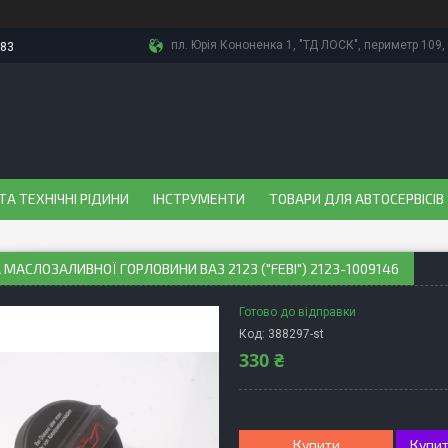
пл. Юрія Кононенка 1, "ТД ЛОСК", периметр 109, 
-83
ТА ТЕХНІЧНІ РІДИНИ
ІНСТРУМЕНТИ
ТОВАРИ ДЛЯ АВТОСЕРВІСІВ
МАСЛОЗАЛИВНОЇ ГОРЛОВИНИ ВАЗ 2123 ("FEBI") 2123-1009146
Готово до відправки
Код:
388297-st
330 ₴
Купити
Купит