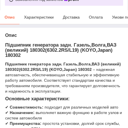
Опис
Характеристики
Доставка
Оплата
Умови п
Опис
Підшипник генератора задн. Газель,Волга,ВАЗ
(великий) 180302(6302.2RS/L19) (KOYO,Japan)
180302
Підшипник генератора задн. Газель,Волга,ВАЗ (великий)
180302(6302.2RS/L19) (KOYO,Japan) 180302
– надежная
автозапчасть, обеспечивающая стабильную и эффективную
работу автомобиля. Соответствует стандартам качества и
требованиям производителя, что гарантирует долговечность
и надежность в эксплуатации.
Основные характеристики:
✔
Совместимость:
подходит для различных моделей авто
✔
Назначение:
выполняет важную функцию в работе узлов и
систем автомобиля
✔
Преимущества:
простота установки, долгий срок службы,