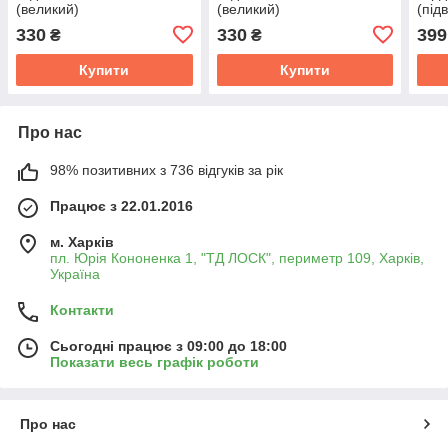
(великий)
(великий)
(пiд
180302(6302.2RS/L19)
180302(6302.2RS/L19)
1802
330
330
399
₴
₴
(SPZ) 180302
(вир-во АП) 180302
(KOY
Купити
Купити
Про нас
98% позитивних з 736 відгуків за рік
Працює з 22.01.2016
м. Харків
пл. Юрія Кононенка 1, "ТД ЛОСК", периметр 109, Харків,
Україна
Контакти
Сьогодні працює з 09:00 до 18:00
Показати весь графік роботи
Про нас