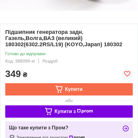
Пiдшипник генератора задн.
Газель,Волга,ВАЗ (великий)
180302(6302.2RS/L19) (KOYO,Japan) 180302
Готово до відправки
Код: 388099-st
Роздріб
349
₴
Купити
або
Купити з
Що таке купити з Пром?
Замовлення під захистом