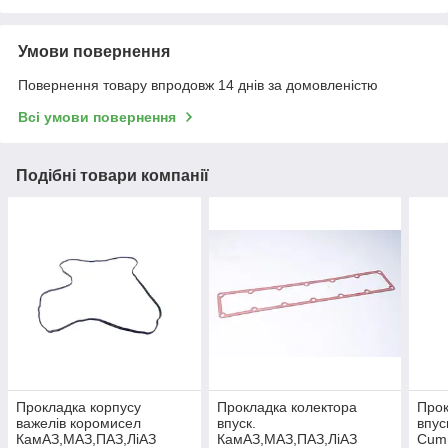
Умови повернення
Повернення товару впродовж 14 днів за домовленістю
Всі умови повернення
Подібні товари компанії
Прокладка корпусу
Прокладка колектора
Прок
важелiв коромисел
впуск.
впус
КамАЗ,МАЗ,ПАЗ,ЛiАЗ
КамАЗ,МАЗ,ПАЗ,ЛiАЗ
Cumm