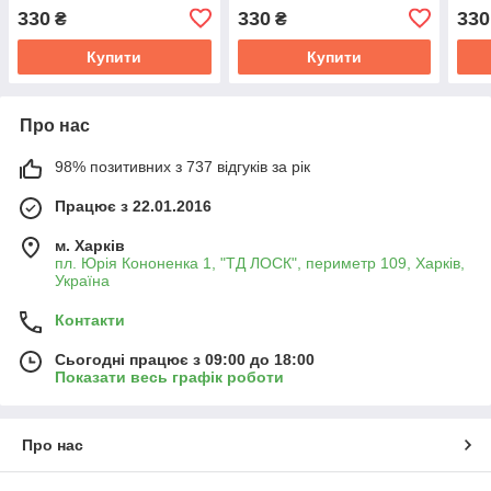
дв.Cummins ISBe 6.7
дв.Cummins 6ВТ,ISBe 6.7
Cumm
330
330
330
₴
₴
(Cummins Investmen)
(Cummins Investmen)
396
4899231
3938152
Купити
Купити
Про нас
98% позитивних з 737 відгуків за рік
Працює з 22.01.2016
м. Харків
пл. Юрія Кононенка 1, "ТД ЛОСК", периметр 109, Харків,
Україна
Контакти
Сьогодні працює з 09:00 до 18:00
Показати весь графік роботи
Про нас