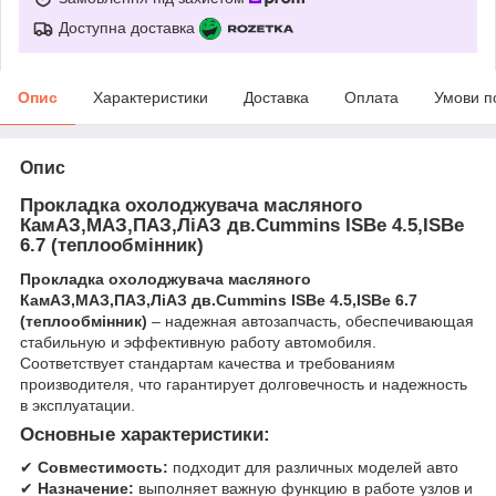
Доступна доставка
Опис
Характеристики
Доставка
Оплата
Умови п
Опис
Прокладка охолоджувача масляного
КамАЗ,МАЗ,ПАЗ,ЛіАЗ дв.Cummins ISBe 4.5,ISBe
6.7 (теплообмінник)
Прокладка охолоджувача масляного
КамАЗ,МАЗ,ПАЗ,ЛіАЗ дв.Cummins ISBe 4.5,ISBe 6.7
(теплообмінник)
– надежная автозапчасть, обеспечивающая
стабильную и эффективную работу автомобиля.
Соответствует стандартам качества и требованиям
производителя, что гарантирует долговечность и надежность
в эксплуатации.
Основные характеристики:
✔
Совместимость:
подходит для различных моделей авто
✔
Назначение:
выполняет важную функцию в работе узлов и