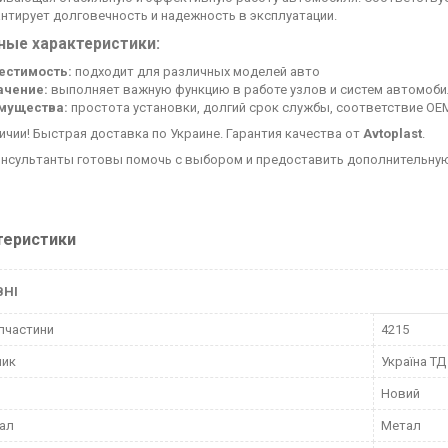
антирует долговечность и надежность в эксплуатации.
ные характеристики:
естимость:
подходит для различных моделей авто
ачение:
выполняет важную функцию в работе узлов и систем автомоби
мущества:
простота установки, долгий срок службы, соответствие OE
личии! Быстрая доставка по Украине. Гарантия качества от
Avtoplast
.
нсультанты готовы помочь с выбором и предоставить дополнительну
теристики
ВНІ
пчастини
4215
ник
Україна ТД
Новий
ал
Метал