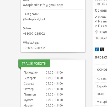
что гар
avtoplastkh.info@gmail.com
Основ
✔
Совм
@avtoplast_bot
✔
Назн
✔
Преи
📦 В на
+380991238902
Наши ко
+380991238902
Харак
ГРАФІК РОБОТИ
ОСНО
Понеділок
09:00
18:00
Вівторок
09:00
18:00
Код за
Середа
09:00
18:00
Вироб
Четвер
09:00
18:00
Стан
Пʼятниця
09:00
18:00
Субота
09:00
18:00
Матері
Неділя
09:00
18:00