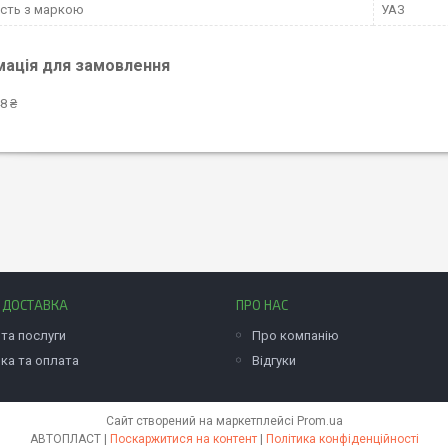
ість з маркою
УАЗ
мація для замовлення
8 ₴
І ДОСТАВКА
ПРО НАС
та послуги
Про компанію
ка та оплата
Відгуки
Сайт створений на маркетплейсі
Prom.ua
АВТОПЛАСТ |
Поскаржитися на контент
|
Політика конфіденційності