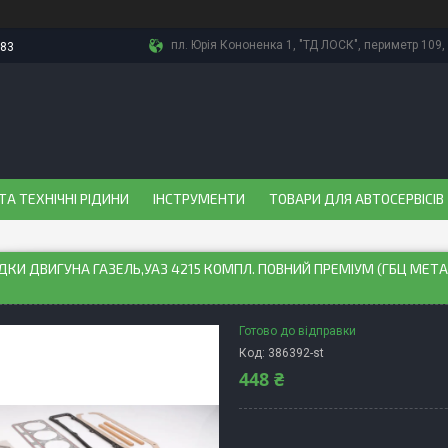
пл. Юрія Кононенка 1, "ТД ЛОСК", периметр 109, 
-83
ТА ТЕХНІЧНІ РІДИНИ
ІНСТРУМЕНТИ
ТОВАРИ ДЛЯ АВТОСЕРВІСІВ
КИ ДВИГУНА ГАЗЕЛЬ,УАЗ 4215 КОМПЛ. ПОВНИЙ ПРЕМІУМ (ГБЦ МЕТА
Готово до відправки
Код:
386392-st
448 ₴