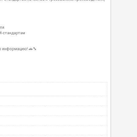
ля
M-стандартам
ю информацию! 🚗🔧