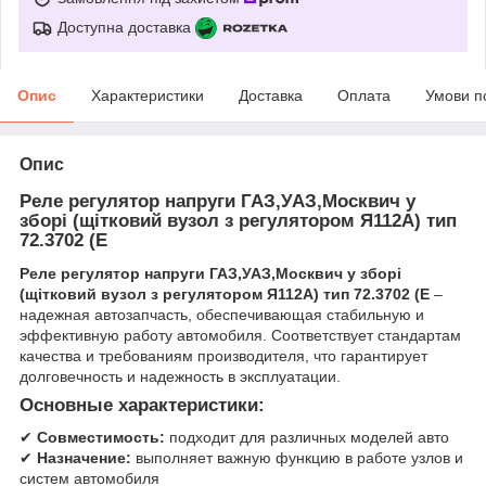
Доступна доставка
Опис
Характеристики
Доставка
Оплата
Умови п
Опис
Реле регулятор напруги ГАЗ,УАЗ,Москвич у
зборі (щітковий вузол з регулятором Я112А) тип
72.3702 (E
Реле регулятор напруги ГАЗ,УАЗ,Москвич у зборі
(щітковий вузол з регулятором Я112А) тип 72.3702 (E
–
надежная автозапчасть, обеспечивающая стабильную и
эффективную работу автомобиля. Соответствует стандартам
качества и требованиям производителя, что гарантирует
долговечность и надежность в эксплуатации.
Основные характеристики:
✔
Совместимость:
подходит для различных моделей авто
✔
Назначение:
выполняет важную функцию в работе узлов и
систем автомобиля