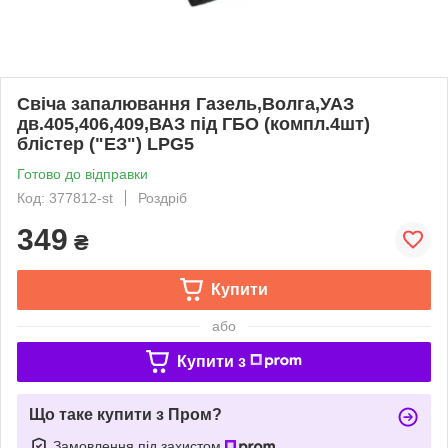
Свiча запалювання Газель,Волга,УАЗ
дв.405,406,409,ВАЗ пiд ГБО (компл.4шт)
блiстер ("ЕЗ") LPG5
Готово до відправки
Код: 377812-st
Роздріб
349
₴
Купити
або
Купити з
Що таке купити з Пром?
Замовлення під захистом