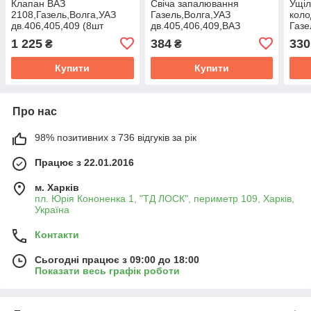
Клапан ВАЗ
Свiча запалювання
Ущіл
2108,Газель,Волга,УАЗ
Газель,Волга,УАЗ
коло
дв.406,405,409 (8шт
дв.405,406,409,ВАЗ
Газе
випуск) (ви-во
(компл.4шт) SUPER
дв.4
1 225
384
330
₴
₴
ЧАЗ,Челябінськ)
блiстер (BRISK,Чехiя)
Укра
LR17YC
Купити
Купити
Про нас
98% позитивних з 736 відгуків за рік
Працює з 22.01.2016
м. Харків
пл. Юрія Кононенка 1, "ТД ЛОСК", периметр 109, Харків,
Україна
Контакти
Сьогодні працює з 09:00 до 18:00
Показати весь графік роботи