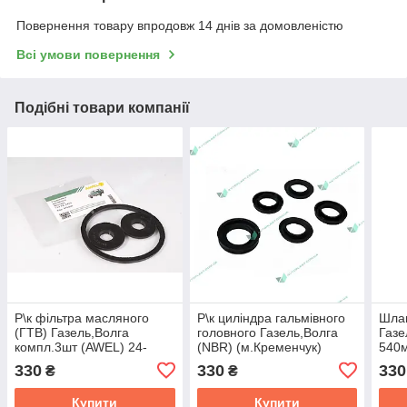
Повернення товару впродовж 14 днів за домовленістю
Всі умови повернення
Подібні товари компанії
Р\к фiльтра масляного
Р\к цилiндра гальмiвного
Шла
(ГТВ) Газель,Волга
головного Газель,Волга
Газе
компл.3шт (AWEL) 24-
(NBR) (м.Кременчук)
540м
1017062-10
3110-3505182
4022
330
330
330
₴
₴
Купити
Купити