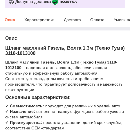
Доступна доставка
Опис
Характеристики
Доставка
Оплата
Умови п
Опис
Шланг масляний Газель, Волга 1.3м (Техно Гума)
3110-1013100
Шланг масляний Газель, Волга 1.3м (Техно Гума) 3110-
1013100
– надежная автозапчасть, обеспечивающая
стабильную и эффективную работу автомобиля.
Соответствует стандартам качества и требованиям
производителя, что гарантирует долговечность и надежность
в эксплуатации.
Основные характеристики:
✔
Совместимость:
подходит для различных моделей авто
✔
Назначение:
выполняет важную функцию в работе узлов и
систем автомобиля
✔
Преимущества:
простота установки, долгий срок службы,
соответствие OEM-стандартам