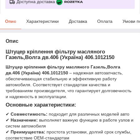
Доступна доставка
Опис
Характеристики
Доставка
Оплата
Умови п
Опис
Штуцер кріплення фільтру масляного
Газель,Волга дв.406 (Україна) 406.1012150
Штуцер кріплення фільтру масляного Газель,Волга
дв.406 (Україна) 406.1012150
– надежная автозапчасть,
обеспечивающая стабильную и эффективную работу
автомобиля. Соответствует стандартам качества и
требованиям производителя, что гарантирует долговечность
и надежность в эксплуатации.
Основные характеристики:
✔
Совместимость:
подходит для различных моделей авто
✔
Назначение:
выполняет важную функцию в работе узлов и
систем автомобиля
✔
Преимущества:
простота установки, долгий срок службы,
соответствие OEM-стандартам