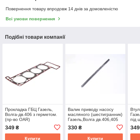
Повернення товару впродовж 14 днів за домовленістю
Всі умови повернення
Подібні товари компанії
Прокладка ГБЦ Газель,
Валик приводу насосу
Втул
Волга-дв.406 з герметом.
масляного (шестигранник)
Газе
(пр-во OAR)
Газель,Волга дв.406,405
під 
(Україна) 406.1011220-10
349
330
349
₴
₴
Купити
Купити