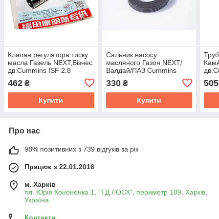
Клапан регулятора тиску
Сальник насосу
Труб
масла Газель NEXT,Бізнес
масляного Газон NEXT/
Кам
дв.Cummins ISF 2.8
Валдай/ПАЗ Cummins
дв.C
(редукційний) (покупн.
ISF3.8 Cummins 4938765
450
462
330
505
₴
₴
ГАЗ)
Inve
Купити
Купити
Про нас
98% позитивних з 739 відгуків за рік
Працює з 22.01.2016
м. Харків
пл. Юрія Кононенка 1, "ТД ЛОСК", периметр 109, Харків,
Україна
Контакти